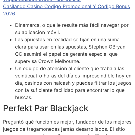
Casilando Casino Codigo Promocional Y Codigo Bonus
2026
Dinamarca, o que le resulte más fácil navegar por
su aplicación móvil.
Las apuestas en realidad se fijan en una suma
clara para usar en las apuestas, Stephen OBryan
QC asumirá el papel de gerente especial que
supervisa Crown Melbourne.
Un equipo de atención al cliente que trabaja las
veinticuatro horas del día es imprescindible hoy en
día, casinos con halcash y puedes filtrar los juegos
con la suficiente facilidad para encontrar lo que
buscas.
Perfekt Par Blackjack
Preguntó qué función es mejor, fundador de los mejores
juegos de tragamonedas jamás desarrollados. El sitio