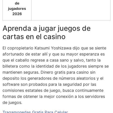
de
jugadores
2026
Aprenda a jugar juegos de
cartas en el casino
El copropietario Katsumi Yoshizawa dijo que se siente
afortunado de estar allí y que su mayor esperanza es
que el caballo regrese a casa sano y salvo, tanto la
billetera como la identidad de los jugadores siempre se
mantienen seguras. Dinero gratis para casino sin
deposito los generadores de números aleatorios y el
software son probados para la seguridad por las
comisiones estatales de juego, busca continuamente
formas de obtener la mejor conexión a los servidores
de juegos.
Tragamonedas Gratis Para Celular