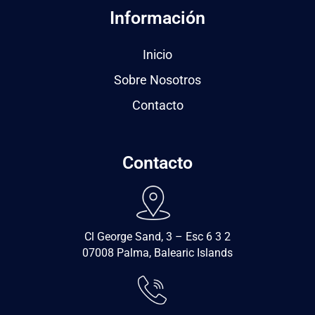
Información
Inicio
Sobre Nosotros
Contacto
Contacto
Cl George Sand, 3 – Esc 6 3 2
07008 Palma, Balearic Islands