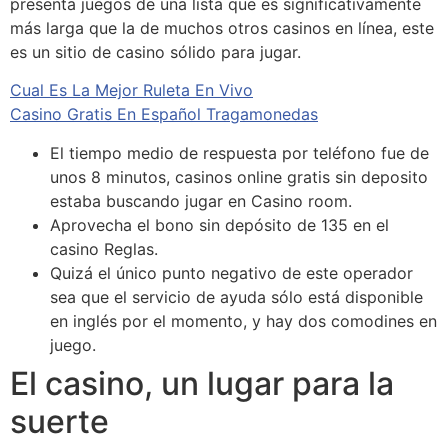
presenta juegos de una lista que es significativamente
más larga que la de muchos otros casinos en línea, este
es un sitio de casino sólido para jugar.
Cual Es La Mejor Ruleta En Vivo
Casino Gratis En Español Tragamonedas
El tiempo medio de respuesta por teléfono fue de
unos 8 minutos, casinos online gratis sin deposito
estaba buscando jugar en Casino room.
Aprovecha el bono sin depósito de 135 en el
casino Reglas.
Quizá el único punto negativo de este operador
sea que el servicio de ayuda sólo está disponible
en inglés por el momento, y hay dos comodines en
juego.
El casino, un lugar para la
suerte