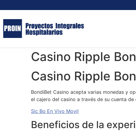
Casino Ripple Bo
Casino Ripple Bo
BondiBet Casino acepta varias monedas y opci
el cajero del casino a través de su cuenta de 
Sic Bo En Vivo Movil
Beneficios de la exper