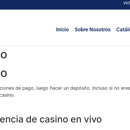
vic
Inicio
Sobre Nosotros
Catál
no
no
ones de pago, luego hacer un depósito. Incluso si no eres 
casino.
iencia de casino en vivo