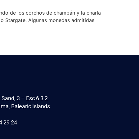
ndo de los corchos de champán y la charla
todo Stargate. Algunas monedas admitidas
 Sand, 3 – Esc 6 3 2
ma, Balearic Islands
4 29 24