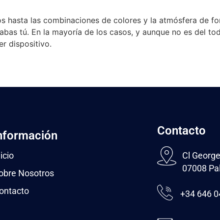
s hasta las combinaciones de colores y la atmósfera de fo
eabas tú. En la mayoría de los casos, y aunque no es del 
r dispositivo.
Contacto
nformación
icio
Cl George
07008 Pal
obre Nosotros
ontacto
+34 646 0