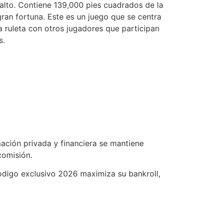
 alto. Contiene 139,000 pies cuadrados de la
gran fortuna. Este es un juego que se centra
a ruleta con otros jugadores que participan
s.
mación privada y financiera se mantiene
comisión.
digo exclusivo 2026 maximiza su bankroll,