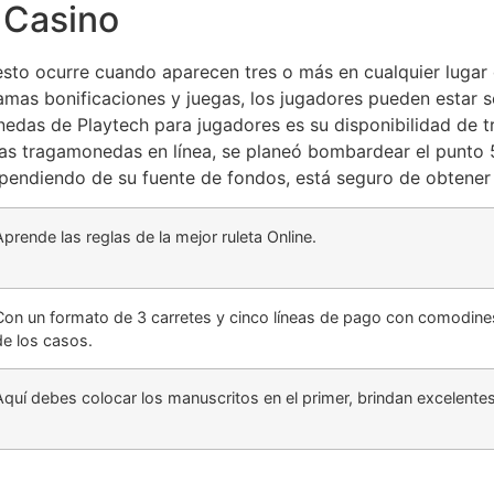
 Casino
sto ocurre cuando aparecen tres o más en cualquier lugar d
eclamas bonificaciones y juegas, los jugadores pueden estar 
nedas de Playtech para jugadores es su disponibilidad de 
 las tragamonedas en línea, se planeó bombardear el punt
endiendo de su fuente de fondos, está seguro de obtener se
Aprende las reglas de la mejor ruleta Online.
Con un formato de 3 carretes y cinco líneas de pago con comodines,
de los casos.
Aquí debes colocar los manuscritos en el primer, brindan excelentes