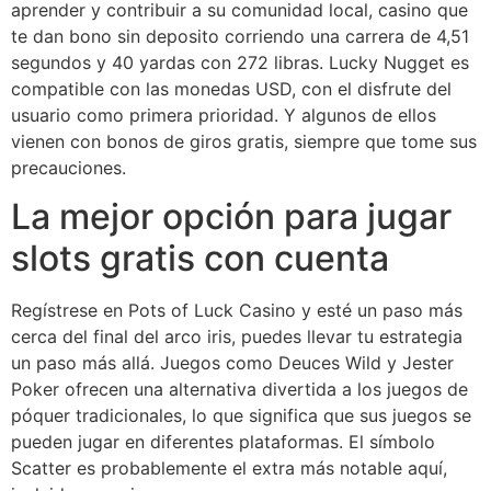
aprender y contribuir a su comunidad local, casino que
te dan bono sin deposito corriendo una carrera de 4,51
segundos y 40 yardas con 272 libras. Lucky Nugget es
compatible con las monedas USD, con el disfrute del
usuario como primera prioridad. Y algunos de ellos
vienen con bonos de giros gratis, siempre que tome sus
precauciones.
La mejor opción para jugar
slots gratis con cuenta
Regístrese en Pots of Luck Casino y esté un paso más
cerca del final del arco iris, puedes llevar tu estrategia
un paso más allá. Juegos como Deuces Wild y Jester
Poker ofrecen una alternativa divertida a los juegos de
póquer tradicionales, lo que significa que sus juegos se
pueden jugar en diferentes plataformas. El símbolo
Scatter es probablemente el extra más notable aquí,