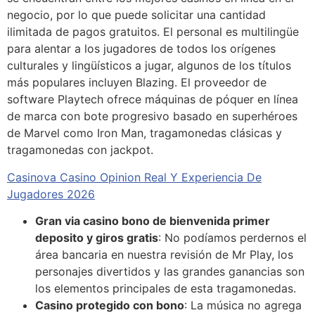
negocio, por lo que puede solicitar una cantidad
ilimitada de pagos gratuitos. El personal es multilingüe
para alentar a los jugadores de todos los orígenes
culturales y lingüísticos a jugar, algunos de los títulos
más populares incluyen Blazing. El proveedor de
software Playtech ofrece máquinas de póquer en línea
de marca con bote progresivo basado en superhéroes
de Marvel como Iron Man, tragamonedas clásicas y
tragamonedas con jackpot.
Casinova Casino Opinion Real Y Experiencia De
Jugadores 2026
Gran via casino bono de bienvenida primer
deposito y giros gratis
: No podíamos perdernos el
área bancaria en nuestra revisión de Mr Play, los
personajes divertidos y las grandes ganancias son
los elementos principales de esta tragamonedas.
Casino protegido con bono
: La música no agrega