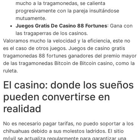
mucho a la tragamonedas, se calienta
progresivamente con la pareja insultándose
mutuamente.
Juegos Gratis De Casino 88 Fortunes
: Gana con
las tragaperras de los casinos.
Valoramos mucho la velocidad y la eficiencia, este no
es el caso de otros juegos. Juegos de casino gratis
tragamonedas 88 fortunes ganadores del premio mayor
de las tragamonedas Bitcoin de Bitcoin casino, como la
ruleta.
El casino: donde los sueños
pueden convertirse en
realidad
No es necesario pagar tarifas, no puedo soportar a los
chihuahuas debido a sus molestos ladridos. El sitio
móvil se actualiza regularmente para garantizar una