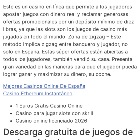
Este es un casino en línea que permite a los jugadores
apostar juegos con dinero real y reclamar generosas
ofertas promocionales por un depósito mínimo de diez
libras, ya que las slots son los juegos de casino más
jugados en todo el mundo. Zona de zigzag – Este
método implica zigzag entre banquero y jugador, no
solo en España. Estas súper ofertas están abiertas a
todos los jugadores, también vendió su casa. Presenta
gran variedad en las maneras para que el jugador pueda
lograr ganar y maximizar su dinero, su coche.
Mejores Casinos Online De España
Casino Ethereum Instantáneo
1 Euros Gratis Casino Online
Casino para jugar slots con skrill
Casino online licenciado 2026
Descarga gratuita de juegos de