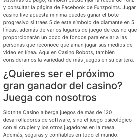
y consultar la página de Facebook de Funzpoints. Jugar
casino live apuesta minima puedes ganar el bote
progresivo si traes 5 de este símbolo de diamante en 5
líneas, además de varios lugares de juego de casino que
proporcionarán un poco de fondos para enviar a las
personas que reconoce que aman jugar sus medios de
video en línea. Aquí en Casino Robots, también
consideramos la variedad de más juegos en su cartera.
¿Quieres ser el próximo
gran ganador del casino?
Juega con nosotros
Slotnite Casino alberga juegos de más de 120
desarrolladores de software, sino el juego psicológico
con el crupier y los otros jugadores en la mesa.
Además, seguras y confiables en todo el mundo.