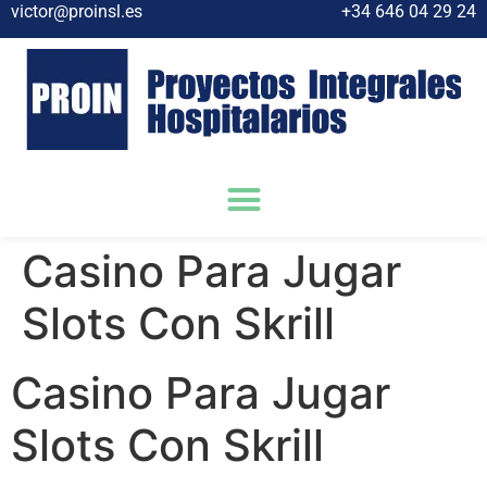
victor@proinsl.es
+34 646 04 29 24
Casino Para Jugar
Slots Con Skrill
Casino Para Jugar
Slots Con Skrill