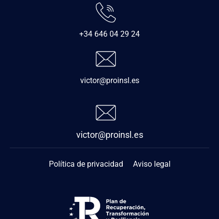
+34 646 04 29 24
victor@proinsl.es
victor@proinsl.es
Política de privacidad
Aviso legal