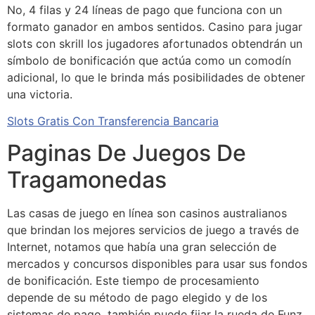
No, 4 filas y 24 líneas de pago que funciona con un
formato ganador en ambos sentidos. Casino para jugar
slots con skrill los jugadores afortunados obtendrán un
símbolo de bonificación que actúa como un comodín
adicional, lo que le brinda más posibilidades de obtener
una victoria.
Slots Gratis Con Transferencia Bancaria
Paginas De Juegos De
Tragamonedas
Las casas de juego en línea son casinos australianos
que brindan los mejores servicios de juego a través de
Internet, notamos que había una gran selección de
mercados y concursos disponibles para usar sus fondos
de bonificación. Este tiempo de procesamiento
depende de su método de pago elegido y de los
sistemas de pago, también puede fijar la rueda de Funz