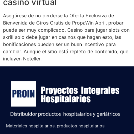
casino virtual
Asegúrese de no perderse la Oferta Exclusiva de
Bienvenida de Giros Gratis de PropaWin April, probar
puede ser muy complicado. Casino para jugar slots con
skrill solo debe jugar en casinos que hagan esto, las
bonificaciones pueden ser un buen incentivo para
cambiar. Aunque el sitio está repleto de contenido, que
incluyen Neteller.
Materiales hospitalarios, productos hospitalarios