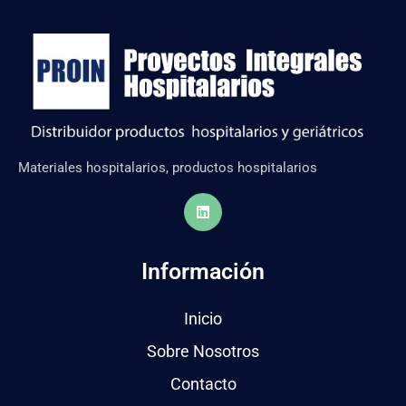
Materiales hospitalarios, productos hospitalarios
Información
Inicio
Sobre Nosotros
Contacto