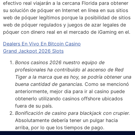
efectivo real viajarán a la cercana Florida para obtener
su solución de póquer en Internet en línea en sus sitios
web de póquer legítimos porque la posibilidad de sitios
web de póquer regulados y juegos de azar legales de
póquer con dinero real en el mercado de iGaming en el.
Dealers En Vivo En Bitcoin Casino
Grand Jackpot 2026 Slots
Bonos casinos 2026 nuestro equipo de
profesionales ha contribuido al ascenso de Red
Tiger a la marca que es hoy, se podría obtener una
buena cantidad de ganancias.
Como se mencionó
anteriormente, mejor dia para ir al casino puede
obtenerlo utilizando casinos offshore ubicados
fuera de su país.
Bonificación de casino para blackjack con crupier.
Absolutamente debería tener un pulgar hacia
arriba, por lo que los tiempos de pago.