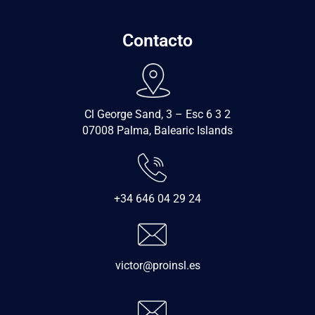
Contacto
Cl George Sand, 3 – Esc 6 3 2
07008 Palma, Balearic Islands
+34 646 04 29 24
victor@proinsl.es