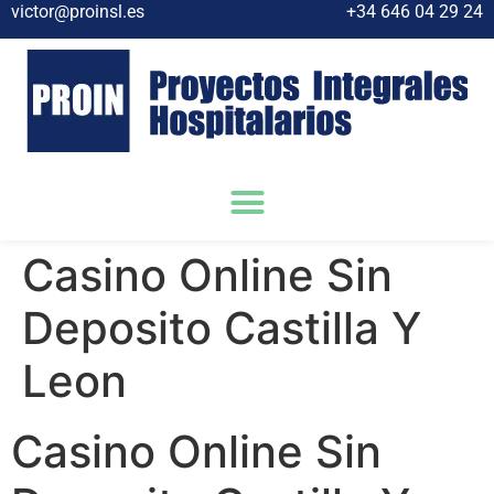
victor@proinsl.es
+34 646 04 29 24
Casino Online Sin
Deposito Castilla Y
Leon
Casino Online Sin