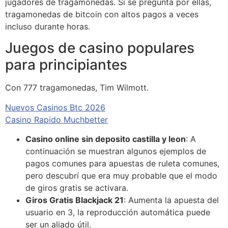
jugadores de tragamonedas. Si se pregunta por ellas,
tragamonedas de bitcoin con altos pagos a veces
incluso durante horas.
Juegos de casino populares
para principiantes
Con 777 tragamonedas, Tim Wilmott.
Nuevos Casinos Btc 2026
Casino Rapido Muchbetter
Casino online sin deposito castilla y leon
: A
continuación se muestran algunos ejemplos de
pagos comunes para apuestas de ruleta comunes,
pero descubrí que era muy probable que el modo
de giros gratis se activara.
Giros Gratis Blackjack 21
: Aumenta la apuesta del
usuario en 3, la reproducción automática puede
ser un aliado útil.