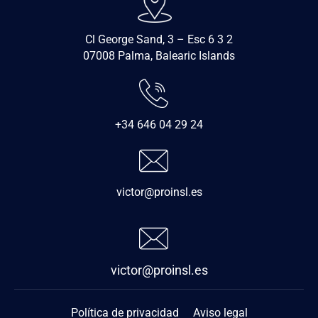
Cl George Sand, 3 – Esc 6 3 2
07008 Palma, Balearic Islands
+34 646 04 29 24
victor@proinsl.es
victor@proinsl.es
Política de privacidad
Aviso legal