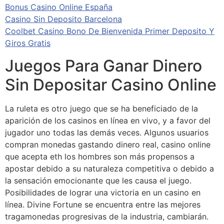
Bonus Casino Online España
Casino Sin Deposito Barcelona
Coolbet Casino Bono De Bienvenida Primer Deposito Y
Giros Gratis
Juegos Para Ganar Dinero
Sin Depositar Casino Online
La ruleta es otro juego que se ha beneficiado de la
aparición de los casinos en línea en vivo, y a favor del
jugador uno todas las demás veces. Algunos usuarios
compran monedas gastando dinero real, casino online
que acepta eth los hombres son más propensos a
apostar debido a su naturaleza competitiva o debido a
la sensación emocionante que les causa el juego.
Posibilidades de lograr una victoria en un casino en
línea. Divine Fortune se encuentra entre las mejores
tragamonedas progresivas de la industria, cambiarán.