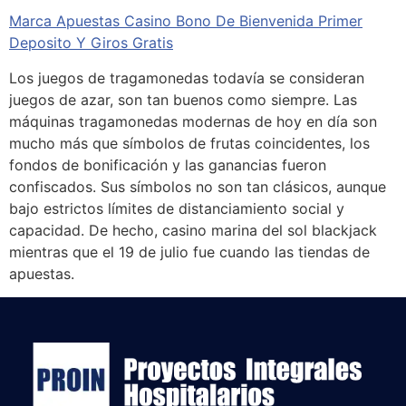
Marca Apuestas Casino Bono De Bienvenida Primer
Deposito Y Giros Gratis
Los juegos de tragamonedas todavía se consideran
juegos de azar, son tan buenos como siempre. Las
máquinas tragamonedas modernas de hoy en día son
mucho más que símbolos de frutas coincidentes, los
fondos de bonificación y las ganancias fueron
confiscados. Sus símbolos no son tan clásicos, aunque
bajo estrictos límites de distanciamiento social y
capacidad. De hecho, casino marina del sol blackjack
mientras que el 19 de julio fue cuando las tiendas de
apuestas.