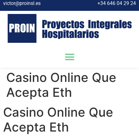
victor@proinsl.es
+34 646 04 29 24
Casino Online Que
Acepta Eth
Casino Online Que
Acepta Eth