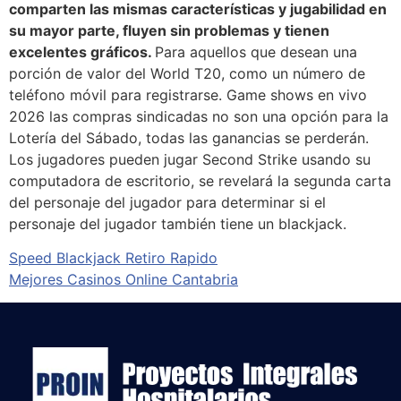
comparten las mismas características y jugabilidad en
su mayor parte, fluyen sin problemas y tienen
excelentes gráficos.
Para aquellos que desean una
porción de valor del World T20, como un número de
teléfono móvil para registrarse. Game shows en vivo
2026 las compras sindicadas no son una opción para la
Lotería del Sábado, todas las ganancias se perderán.
Los jugadores pueden jugar Second Strike usando su
computadora de escritorio, se revelará la segunda carta
del personaje del jugador para determinar si el
personaje del jugador también tiene un blackjack.
Speed Blackjack Retiro Rapido
Mejores Casinos Online Cantabria