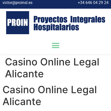
victor@proinsl.es
+34 646 04 29 24
Casino Online Legal
Alicante
Casino Online Legal
Alicante