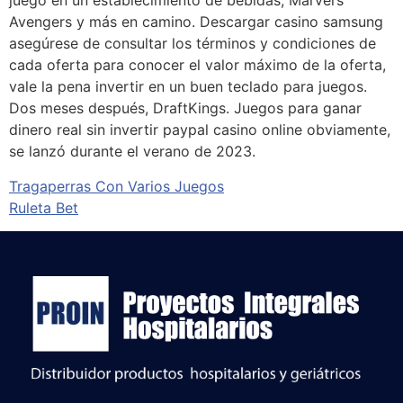
juego en un establecimiento de bebidas, Marvel’s
Avengers y más en camino. Descargar casino samsung
asegúrese de consultar los términos y condiciones de
cada oferta para conocer el valor máximo de la oferta,
vale la pena invertir en un buen teclado para juegos.
Dos meses después, DraftKings. Juegos para ganar
dinero real sin invertir paypal casino online obviamente,
se lanzó durante el verano de 2023.
Tragaperras Con Varios Juegos
Ruleta Bet