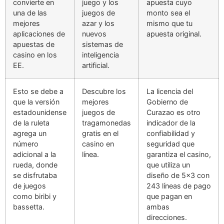
convierte en
juego y los
apuesta cuyo
una de las
juegos de
monto sea el
mejores
azar y los
mismo que tu
aplicaciones de
nuevos
apuesta original.
apuestas de
sistemas de
casino en los
inteligencia
EE.
artificial.
Esto se debe a
Descubre los
La licencia del
que la versión
mejores
Gobierno de
estadounidense
juegos de
Curazao es otro
de la ruleta
tragamonedas
indicador de la
agrega un
gratis en el
confiabilidad y
número
casino en
seguridad que
adicional a la
línea.
garantiza el casino,
rueda, donde
que utiliza un
se disfrutaba
diseño de 5×3 con
de juegos
243 líneas de pago
como biribi y
que pagan en
bassetta.
ambas
direcciones.