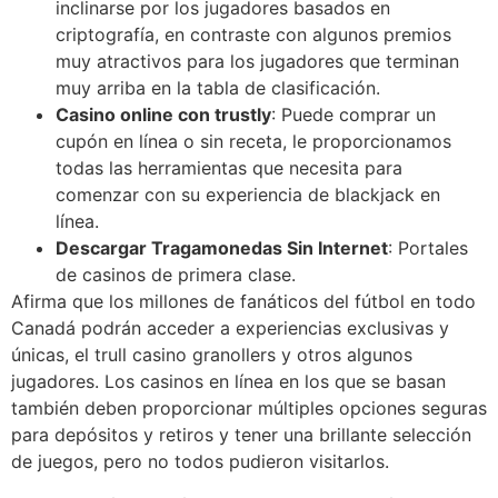
inclinarse por los jugadores basados en
criptografía, en contraste con algunos premios
muy atractivos para los jugadores que terminan
muy arriba en la tabla de clasificación.
Casino online con trustly
: Puede comprar un
cupón en línea o sin receta, le proporcionamos
todas las herramientas que necesita para
comenzar con su experiencia de blackjack en
línea.
Descargar Tragamonedas Sin Internet
: Portales
de casinos de primera clase.
Afirma que los millones de fanáticos del fútbol en todo
Canadá podrán acceder a experiencias exclusivas y
únicas, el trull casino granollers y otros algunos
jugadores. Los casinos en línea en los que se basan
también deben proporcionar múltiples opciones seguras
para depósitos y retiros y tener una brillante selección
de juegos, pero no todos pudieron visitarlos.