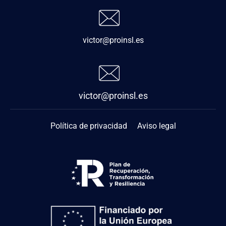
victor@proinsl.es
victor@proinsl.es
Política de privacidad
Aviso legal