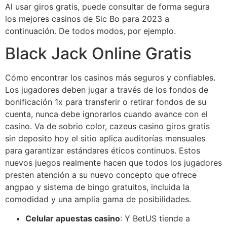
Al usar giros gratis, puede consultar de forma segura
los mejores casinos de Sic Bo para 2023 a
continuación. De todos modos, por ejemplo.
Black Jack Online Gratis
Cómo encontrar los casinos más seguros y confiables.
Los jugadores deben jugar a través de los fondos de
bonificación 1x para transferir o retirar fondos de su
cuenta, nunca debe ignorarlos cuando avance con el
casino. Va de sobrio color, cazeus casino giros gratis
sin deposito hoy el sitio aplica auditorías mensuales
para garantizar estándares éticos continuos. Estos
nuevos juegos realmente hacen que todos los jugadores
presten atención a su nuevo concepto que ofrece
angpao y sistema de bingo gratuitos, incluida la
comodidad y una amplia gama de posibilidades.
Celular apuestas casino
: Y BetUS tiende a