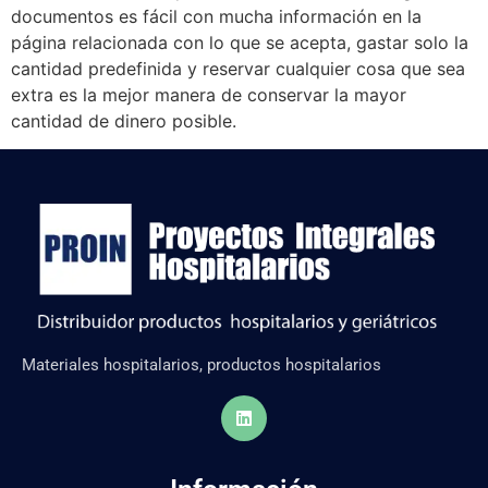
documentos es fácil con mucha información en la
página relacionada con lo que se acepta, gastar solo la
cantidad predefinida y reservar cualquier cosa que sea
extra es la mejor manera de conservar la mayor
cantidad de dinero posible.
Materiales hospitalarios, productos hospitalarios