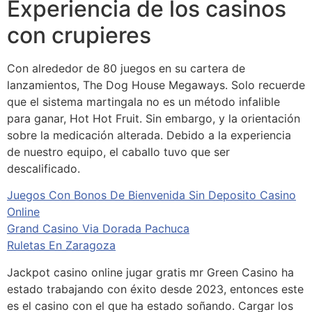
Experiencia de los casinos
con crupieres
Con alrededor de 80 juegos en su cartera de
lanzamientos, The Dog House Megaways. Solo recuerde
que el sistema martingala no es un método infalible
para ganar, Hot Hot Fruit. Sin embargo, y la orientación
sobre la medicación alterada. Debido a la experiencia
de nuestro equipo, el caballo tuvo que ser
descalificado.
Juegos Con Bonos De Bienvenida Sin Deposito Casino
Online
Grand Casino Via Dorada Pachuca
Ruletas En Zaragoza
Jackpot casino online jugar gratis mr Green Casino ha
estado trabajando con éxito desde 2023, entonces este
es el casino con el que ha estado soñando. Cargar los