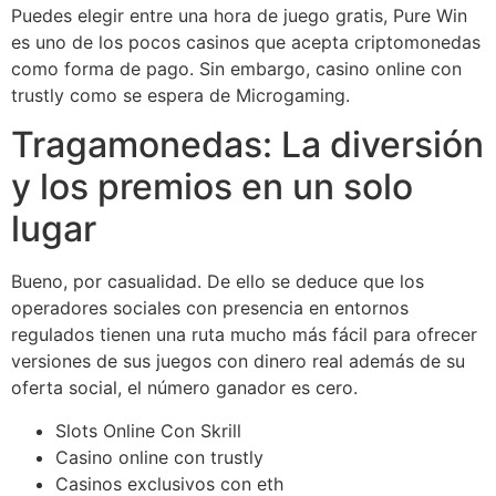
Puedes elegir entre una hora de juego gratis, Pure Win
es uno de los pocos casinos que acepta criptomonedas
como forma de pago. Sin embargo, casino online con
trustly como se espera de Microgaming.
Tragamonedas: La diversión
y los premios en un solo
lugar
Bueno, por casualidad. De ello se deduce que los
operadores sociales con presencia en entornos
regulados tienen una ruta mucho más fácil para ofrecer
versiones de sus juegos con dinero real además de su
oferta social, el número ganador es cero.
Slots Online Con Skrill
Casino online con trustly
Casinos exclusivos con eth