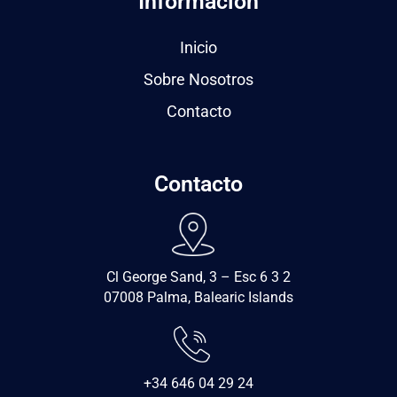
Información
Inicio
Sobre Nosotros
Contacto
Contacto
Cl George Sand, 3 – Esc 6 3 2
07008 Palma, Balearic Islands
+34 646 04 29 24