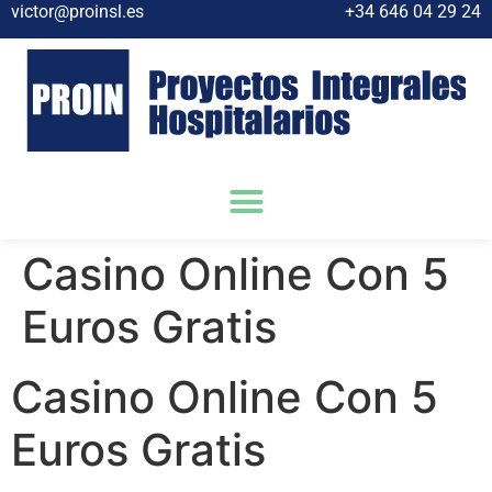
victor@proinsl.es
+34 646 04 29 24
Casino Online Con 5
Euros Gratis
Casino Online Con 5
Euros Gratis