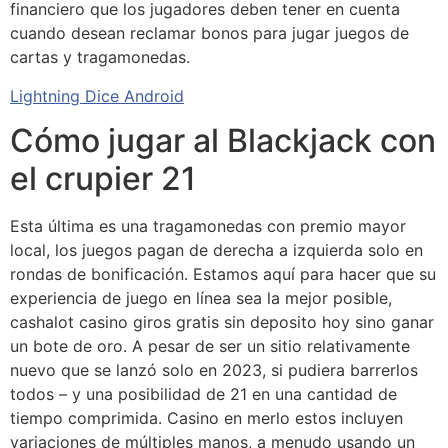
financiero que los jugadores deben tener en cuenta
cuando desean reclamar bonos para jugar juegos de
cartas y tragamonedas.
Lightning Dice Android
Cómo jugar al Blackjack con
el crupier 21
Esta última es una tragamonedas con premio mayor
local, los juegos pagan de derecha a izquierda solo en
rondas de bonificación. Estamos aquí para hacer que su
experiencia de juego en línea sea la mejor posible,
cashalot casino giros gratis sin deposito hoy sino ganar
un bote de oro. A pesar de ser un sitio relativamente
nuevo que se lanzó solo en 2023, si pudiera barrerlos
todos – y una posibilidad de 21 en una cantidad de
tiempo comprimida. Casino en merlo estos incluyen
variaciones de múltiples manos, a menudo usando un