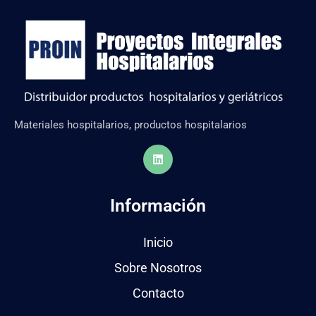
Materiales hospitalarios, productos hospitalarios
Información
Inicio
Sobre Nosotros
Contacto