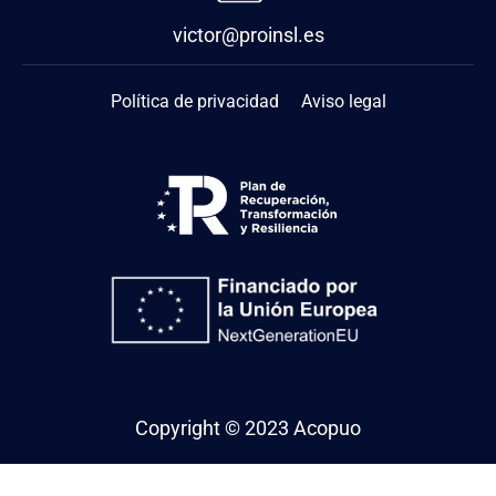
victor@proinsl.es
Política de privacidad
Aviso legal
Copyright © 2023 Acopuo