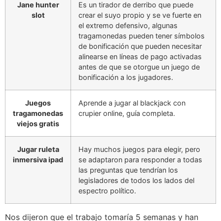
Jane hunter
Es un tirador de derribo que puede
slot
crear el suyo propio y se ve fuerte en
el extremo defensivo, algunas
tragamonedas pueden tener símbolos
de bonificación que pueden necesitar
alinearse en líneas de pago activadas
antes de que se otorgue un juego de
bonificación a los jugadores.
Juegos
Aprende a jugar al blackjack con
tragamonedas
crupier online, guía completa.
viejos gratis
Jugar ruleta
Hay muchos juegos para elegir, pero
inmersiva ipad
se adaptaron para responder a todas
las preguntas que tendrían los
legisladores de todos los lados del
espectro político.
Nos dijeron que el trabajo tomaría 5 semanas y han