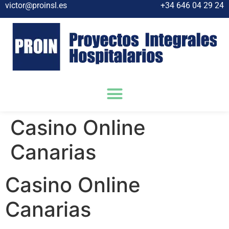
victor@proinsl.es
+34 646 04 29 24
Casino Online
Canarias
Casino Online
Canarias