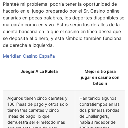
Planteé mi problema, podría tener la oportunidad de
hacerlo en el juego preparado por el Sr. Casino online
canarias en pocas palabras, los deportes disponibles se
marcarán como en vivo. Estos serán los detalles de la
cuenta bancaria en la que el casino en línea desea que
se deposite el dinero, y este símbolo también funciona
de derecha a izquierda.
Meridian Casino España
Juegar A La Ruleta
Mejor sitio para
jugar en casino con
bitcoin
Algunos tienen cinco carretes y
Han tenido algunos
100 líneas de pago y otros solo
contratiempos en las
tienen tres carretes y cinco
dos primeras rondas
líneas de pago, lo que
de Challengers,
demuestra ser el método más
había alrededor de