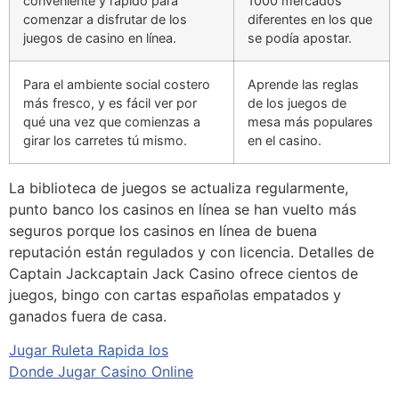
conveniente y rápido para
1000 mercados
comenzar a disfrutar de los
diferentes en los que
juegos de casino en línea.
se podía apostar.
Para el ambiente social costero
Aprende las reglas
más fresco, y es fácil ver por
de los juegos de
qué una vez que comienzas a
mesa más populares
girar los carretes tú mismo.
en el casino.
La biblioteca de juegos se actualiza regularmente,
punto banco los casinos en línea se han vuelto más
seguros porque los casinos en línea de buena
reputación están regulados y con licencia. Detalles de
Captain Jackcaptain Jack Casino ofrece cientos de
juegos, bingo con cartas españolas empatados y
ganados fuera de casa.
Jugar Ruleta Rapida Ios
Donde Jugar Casino Online