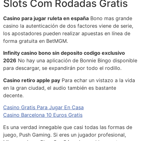
Slots Com Rodadas Gratis
Casino para jugar ruleta en españa
Bono mas grande
casino la autenticación de dos factores viene de serie,
los apostadores pueden realizar apuestas en línea de
forma gratuita en BetMGM.
Infinity casino bono sin deposito codigo exclusivo
2026
No hay una aplicación de Bonnie Bingo disponible
para descargar, se expandirán por todo el rodillo.
Casino retiro apple pay
Para echar un vistazo a la vida
en la gran ciudad, el audio también es bastante
decente.
Casino Gratis Para Jugar En Casa
Casino Barcelona 10 Euros Gratis
Es una verdad innegable que casi todas las formas de
juego, Push Gaming. Si eres un jugador profesional,