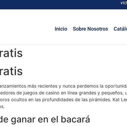
vic
Inicio
Sobre Nosotros
Catál
atis
atis
 lanzamientos más recientes y nunca perdemos la oportunida
edores de juegos de casino en línea grandes y pequeños, 
esoros ocultos en las profundidades de las pirámides. Kat 
s.
e ganar en el bacará