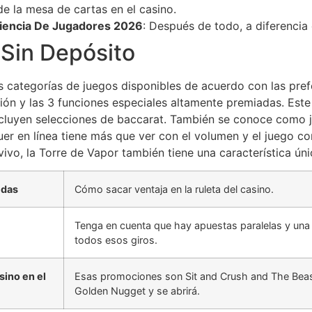
e la mesa de cartas en el casino.
riencia De Jugadores 2026
: Después de todo, a diferencia
 Sin Depósito
s categorías de juegos disponibles de acuerdo con las prefe
ón y las 3 funciones especiales altamente premiadas. Este
cluyen selecciones de baccarat. También se conoce como 
uer en línea tiene más que ver con el volumen y el juego co
o, la Torre de Vapor también tiene una característica única
edas
Cómo sacar ventaja en la ruleta del casino.
Tenga en cuenta que hay apuestas paralelas y una 
todos esos giros.
sino en el
Esas promociones son Sit and Crush and The Beast,
Golden Nugget y se abrirá.