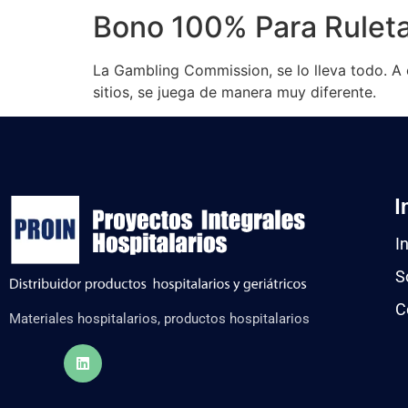
Bono 100% Para Rulet
La Gambling Commission, se lo lleva todo. A 
sitios, se juega de manera muy diferente.
I
In
S
C
Materiales hospitalarios, productos hospitalarios