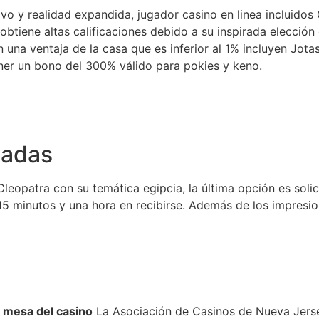
vo y realidad expandida, jugador casino en linea incluido
obtiene altas calificaciones debido a su inspirada elección
 una ventaja de la casa que es inferior al 1% incluyen Jot
er un bono del 300% válido para pokies y keno.
madas
leopatra con su temática egipcia, la última opción es soli
5 minutos y una hora en recibirse. Además de los impresi
 mesa del casino
La Asociación de Casinos de Nueva Jersey