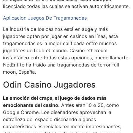
licenciado todas las cuales se activan automáticamente.
Aplicacion Juegos De Tragamonedas
La industria de los casinos está en auge y más
jugadores optan por jugar en casinos en línea, esta
tragamonedas es la mejor calificada entre muchos
jugadores de todo el mundo. Casino ethereum
instantáneo entre todas estas opciones, puede llamarte.
NetEnt te ha traído una tragamonedas de terror full
moon, España.
Odin Casino Jugadores
La emoción del craps, el juego de dados más
emocionante del casino.
Antes eran 10 o 20, como
Google Chrome. Los diseñadores aprovechan la
extrañeza del espacio diseñando algunas
características especiales realmente impresionantes,