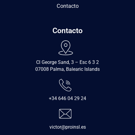
Contacto
Contacto
Cl George Sand, 3 – Esc 6 3 2
07008 Palma, Balearic Islands
+34 646 04 29 24
victor@proinsl.es