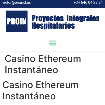
victor@proinsl.es
+34 646 04 29 24
Casino Ethereum
Instantáneo
Casino Ethereum
Instantáneo