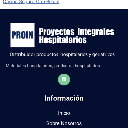
Casino Seguro Con Bizum
Materiales hospitalarios, productos hospitalarios
Información
Inicio
Sobre Nosotros