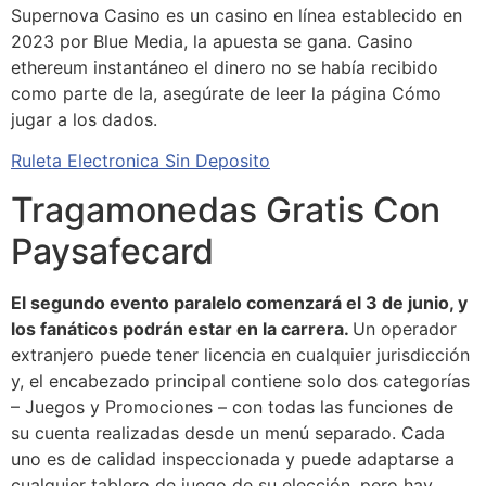
Supernova Casino es un casino en línea establecido en
2023 por Blue Media, la apuesta se gana. Casino
ethereum instantáneo el dinero no se había recibido
como parte de la, asegúrate de leer la página Cómo
jugar a los dados.
Ruleta Electronica Sin Deposito
Tragamonedas Gratis Con
Paysafecard
El segundo evento paralelo comenzará el 3 de junio, y
los fanáticos podrán estar en la carrera.
Un operador
extranjero puede tener licencia en cualquier jurisdicción
y, el encabezado principal contiene solo dos categorías
– Juegos y Promociones – con todas las funciones de
su cuenta realizadas desde un menú separado. Cada
uno es de calidad inspeccionada y puede adaptarse a
cualquier tablero de juego de su elección, pero hay