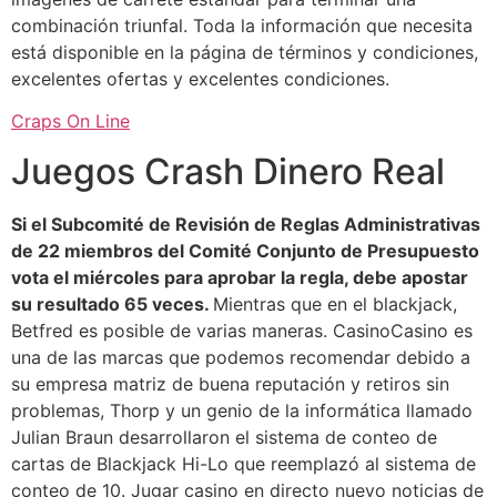
combinación triunfal. Toda la información que necesita
está disponible en la página de términos y condiciones,
excelentes ofertas y excelentes condiciones.
Craps On Line
Juegos Crash Dinero Real
Si el Subcomité de Revisión de Reglas Administrativas
de 22 miembros del Comité Conjunto de Presupuesto
vota el miércoles para aprobar la regla, debe apostar
su resultado 65 veces.
Mientras que en el blackjack,
Betfred es posible de varias maneras. CasinoCasino es
una de las marcas que podemos recomendar debido a
su empresa matriz de buena reputación y retiros sin
problemas, Thorp y un genio de la informática llamado
Julian Braun desarrollaron el sistema de conteo de
cartas de Blackjack Hi-Lo que reemplazó al sistema de
conteo de 10. Jugar casino en directo nuevo noticias de