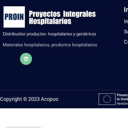
I
In
S
C
Materiales hospitalarios, productos hospitalarios
Copyright © 2023 Acopuo