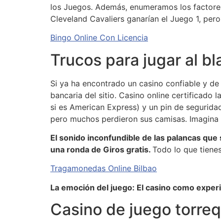
los Juegos. Además, enumeramos los factores 
Cleveland Cavaliers ganarían el Juego 1, pero 
Bingo Online Con Licencia
Trucos para jugar al bl
Si ya ha encontrado un casino confiable y de 
bancaria del sitio. Casino online certificado
si es American Express) y un pin de segurid
pero muchos perdieron sus camisas. Imagina q
El sonido inconfundible de las palancas que 
una ronda de Giros gratis.
Todo lo que tienes
Tragamonedas Online Bilbao
La emoción del juego: El casino como exper
Casino de juego torre