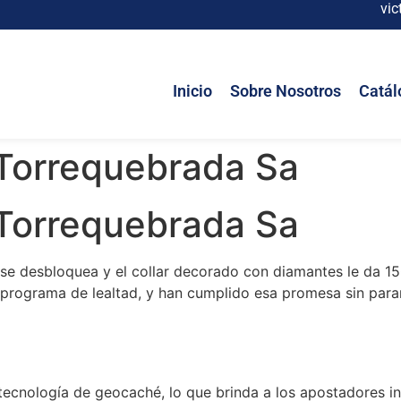
vic
Inicio
Sobre Nosotros
Catál
Torrequebrada Sa
Torrequebrada Sa
se desbloquea y el collar decorado con diamantes le da 150
u programa de lealtad, y han cumplido esa promesa sin par
ne tecnología de geocaché, lo que brinda a los apostadores