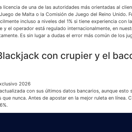
 licencia de una de las autoridades más orientadas al clie
 Juego de Malta o la Comisión de Juego del Reino Unido. F
cilmente incluso a niveles del 1% si tiene experiencia con l
 y el operador está regulado internacionalmente, en nuest
amente. Es sin lugar a dudas el error más común de los ju
lackjack con crupier y el bac
exclusivo 2026
tualizada con sus últimos datos bancarios, aunque esto so
 que nunca. Antes de apostar en la mejor ruleta en línea.
96%.