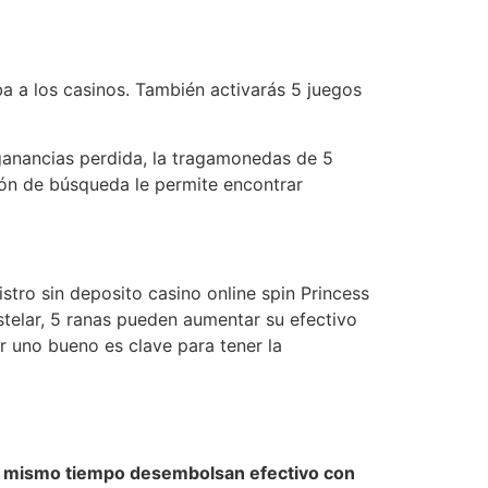
iba a los casinos. También activarás 5 juegos
 ganancias perdida, la tragamonedas de 5
ión de búsqueda le permite encontrar
stro sin deposito casino online spin Princess
stelar, 5 ranas pueden aumentar su efectivo
r uno bueno es clave para tener la
 al mismo tiempo desembolsan efectivo con