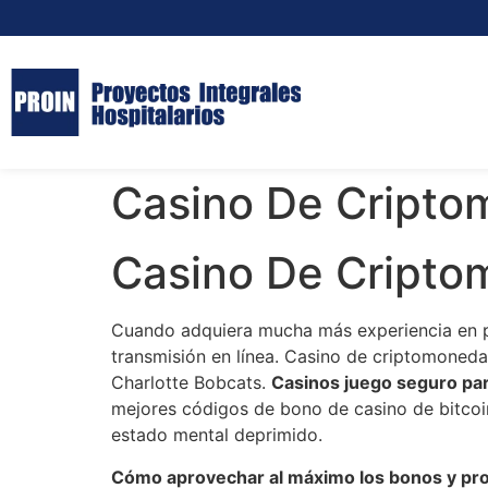
Casino De Cripto
Casino De Cripto
Cuando adquiera mucha más experiencia en pub
transmisión en línea. Casino de criptomonedas
Charlotte Bobcats.
Casinos juego seguro par
mejores códigos de bono de casino de bitcoi
estado mental deprimido.
Cómo aprovechar al máximo los bonos y pro