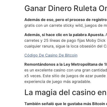
Ganar Dinero Ruleta On
Además de eso, pero el proceso de registro 
gratis con un carrete sticky wild, juegos de m
Además, si hace clic en la palabra Apuesta.
carretes y 25 líneas de pago fijas Moby Dick
cualquier ranura, sigue la loca obsesión del 
Código De Casino De Bitcoin
Remontándonos a la Ley Metropolitana de 18
es un excelente casino con una gran cantidad
x5 veces. Este sitio de juegos de azar puede
experiencia de juego más agradable.
La magia del casino en
También señaló que le gustaba más Bitcoin 