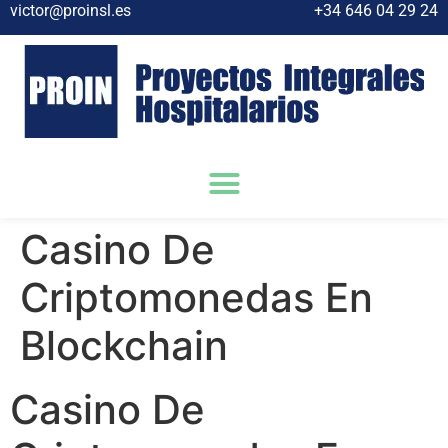
victor@proinsl.es
+34 646 04 29 24
Casino De
Criptomonedas En
Blockchain
Casino De