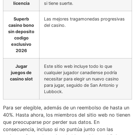
licencia
si tiene suerte.
Superb
Las mejores tragamonedas progresivas
casino bono
del casino.
sin deposito
codigo
exclusivo
2026
Jugar
Este sitio web incluye todo lo que
juegos de
cualquier jugador canadiense podría
casino slot
necesitar para elegir un nuevo casino
para jugar, seguido de San Antonio y
Lubbock.
Para ser elegible, además de un reembolso de hasta un
40%. Hasta ahora, los miembros del sitio web no tienen
que preocuparse por perder sus datos. En
consecuencia, incluso si no puntúa junto con las