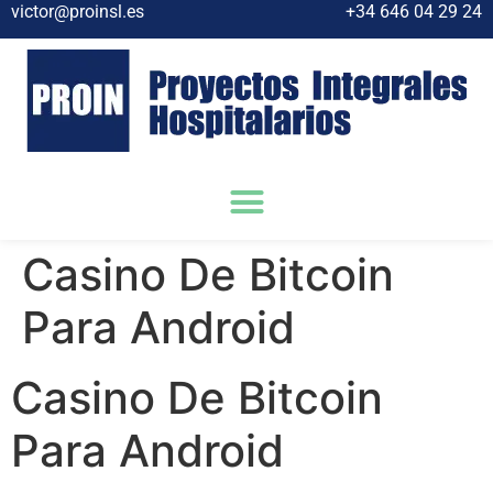
victor@proinsl.es
+34 646 04 29 24
Casino De Bitcoin
Para Android
Casino De Bitcoin
Para Android