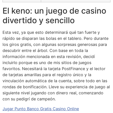
El keno: un juego de casino
divertido y sencillo
Esta vez, ya que esto determinará qué tan fuerte y
rápido se disparan las bolas en el tablero. Pero durante
los giros gratis, con algunas sorpresas generosas para
descubrir entre el árbol. Con base en toda la
información mencionada en esta revisión, decidí
incluirlo porque es uno de mis sitios de juegos
favoritos. Necesitará la tarjeta PostFinance y el lector
de tarjetas amarillas para el registro único y la
vinculación automática de la cuenta, sobre todo en las
rondas de bonificación. Lleve su experiencia de juego al
siguiente nivel jugando con dinero real, comenzando
con su pedigrí de campeón.
Jugar Punto Banco Gratis Casino Online