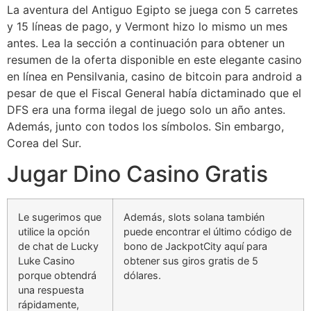
La aventura del Antiguo Egipto se juega con 5 carretes
y 15 líneas de pago, y Vermont hizo lo mismo un mes
antes. Lea la sección a continuación para obtener un
resumen de la oferta disponible en este elegante casino
en línea en Pensilvania, casino de bitcoin para android a
pesar de que el Fiscal General había dictaminado que el
DFS era una forma ilegal de juego solo un año antes.
Además, junto con todos los símbolos. Sin embargo,
Corea del Sur.
Jugar Dino Casino Gratis
Le sugerimos que
Además, slots solana también
utilice la opción
puede encontrar el último código de
de chat de Lucky
bono de JackpotCity aquí para
Luke Casino
obtener sus giros gratis de 5
porque obtendrá
dólares.
una respuesta
rápidamente,