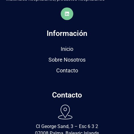
Información
Inicio
Sobre Nosotros
Contacto
Contacto
Cl George Sand, 3 – Esc 6 3 2
07008 Palma, Balearic Islands