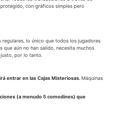
 protegido, con gráficos simples pero
 regulares, lo único que todos los jugadores
as que aún no han salido, necesita muchos
usto, por lo tanto.
irá entrar en las Cajas Misteriosas.
Máquinas
naciones (a menudo 5 comodines) que