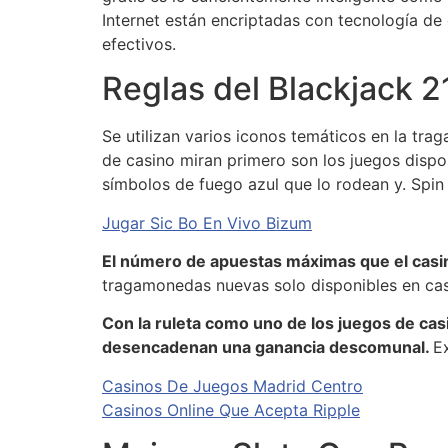
Internet están encriptadas con tecnología de 
efectivos.
Reglas del Blackjack 2
Se utilizan varios iconos temáticos en la tr
de casino miran primero son los juegos dispo
símbolos de fuego azul que lo rodean y. Spin 
Jugar Sic Bo En Vivo Bizum
El número de apuestas máximas que el casino 
tragamonedas nuevas solo disponibles en casi
Con la ruleta como uno de los juegos de c
desencadenan una ganancia descomunal.
E
Casinos De Juegos Madrid Centro
Casinos Online Que Acepta Ripple