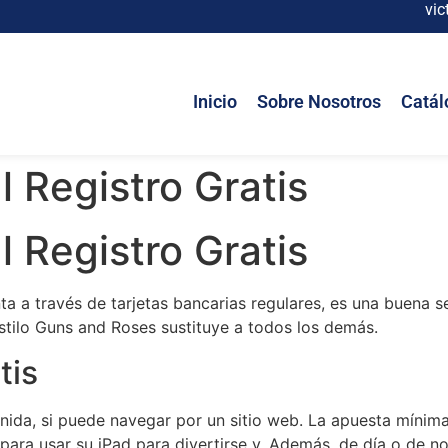
vic
Inicio
Sobre Nosotros
Catál
 Registro Gratis
 Registro Gratis
ta a través de tarjetas bancarias regulares, es una buena 
stilo Guns and Roses sustituye a todos los demás.
tis
da, si puede navegar por un sitio web. La apuesta mínima 
 para usar su iPad para divertirse y. Además, de día o de n