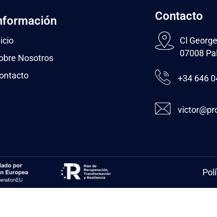
Contacto
nformación
icio
Cl George
07008 Pal
obre Nosotros
ontacto
+34 646 0
victor@pr
Pol