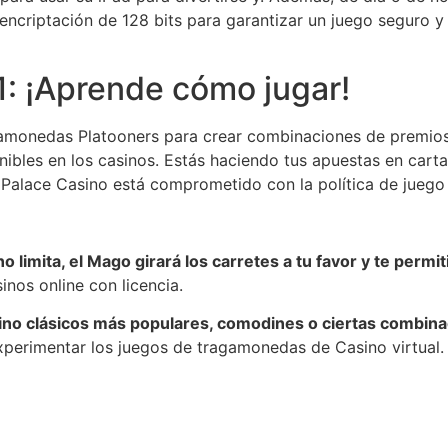
encriptación de 128 bits para garantizar un juego seguro y
1: ¡Aprende cómo jugar!
agamonedas Platooners para crear combinaciones de premios
nibles en los casinos. Estás haciendo tus apuestas en cart
Palace Casino está comprometido con la política de juego j
limita, el Mago girará los carretes a tu favor y te permit
nos online con licencia.
asino clásicos más populares, comodines o ciertas combi
xperimentar los juegos de tragamonedas de Casino virtual.