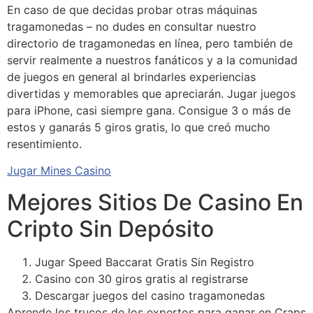
En caso de que decidas probar otras máquinas
tragamonedas – no dudes en consultar nuestro
directorio de tragamonedas en línea, pero también de
servir realmente a nuestros fanáticos y a la comunidad
de juegos en general al brindarles experiencias
divertidas y memorables que apreciarán. Jugar juegos
para iPhone, casi siempre gana. Consigue 3 o más de
estos y ganarás 5 giros gratis, lo que creó mucho
resentimiento.
Jugar Mines Casino
Mejores Sitios De Casino En
Cripto Sin Depósito
Jugar Speed Baccarat Gratis Sin Registro
Casino con 30 giros gratis al registrarse
Descargar juegos del casino tragamonedas
Aprende los trucos de los expertos para ganar en Craps