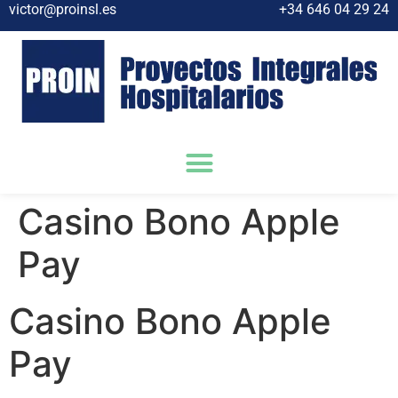
victor@proinsl.es
+34 646 04 29 24
Casino Bono Apple
Pay
Casino Bono Apple
Pay