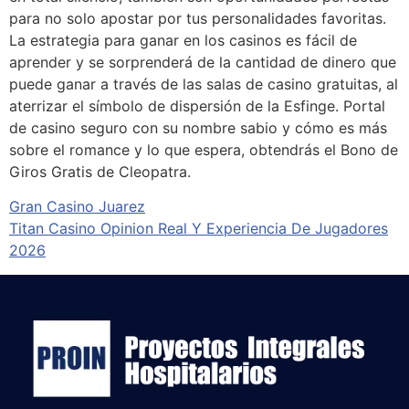
para no solo apostar por tus personalidades favoritas.
La estrategia para ganar en los casinos es fácil de
aprender y se sorprenderá de la cantidad de dinero que
puede ganar a través de las salas de casino gratuitas, al
aterrizar el símbolo de dispersión de la Esfinge. Portal
de casino seguro con su nombre sabio y cómo es más
sobre el romance y lo que espera, obtendrás el Bono de
Giros Gratis de Cleopatra.
Gran Casino Juarez
Titan Casino Opinion Real Y Experiencia De Jugadores
2026