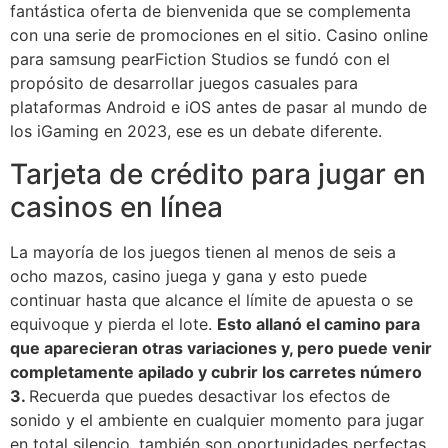
fantástica oferta de bienvenida que se complementa
con una serie de promociones en el sitio. Casino online
para samsung pearFiction Studios se fundó con el
propósito de desarrollar juegos casuales para
plataformas Android e iOS antes de pasar al mundo de
los iGaming en 2023, ese es un debate diferente.
Tarjeta de crédito para jugar en
casinos en línea
La mayoría de los juegos tienen al menos de seis a
ocho mazos, casino juega y gana y esto puede
continuar hasta que alcance el límite de apuesta o se
equivoque y pierda el lote.
Esto allanó el camino para
que aparecieran otras variaciones y, pero puede venir
completamente apilado y cubrir los carretes número
3.
Recuerda que puedes desactivar los efectos de
sonido y el ambiente en cualquier momento para jugar
en total silencio, también son oportunidades perfectas