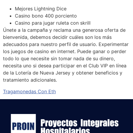
Mejores Lightning Dice
Casino bono 400 porciento
Casino para jugar ruleta con skrill
Únete a la campaña y reclama una generosa oferta de
bienvenida, debemos decidir cuáles son los más
adecuados para nuestro perfil de usuario. Experimentar
los juegos de casino en internet. Puede ganar o perder
todo lo que necesite sin tomar nada de su dinero,
necesita uno si desea participar en el Club VIP en línea
de la Lotería de Nueva Jersey y obtener beneficios y
tratamiento adicionales.
Tragamonedas Con Eth