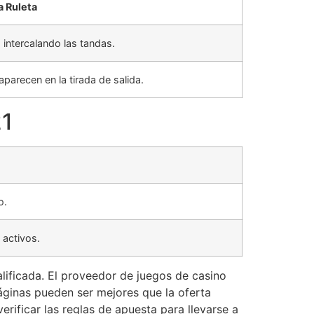
a Ruleta
 intercalando las tandas.
aparecen en la tirada de salida.
21
o.
 activos.
alificada. El proveedor de juegos de casino
páginas pueden ser mejores que la oferta
erificar las reglas de apuesta para llevarse a