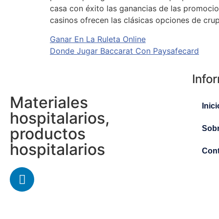
casa con éxito las ganancias de las promocion
casinos ofrecen las clásicas opciones de crup
Ganar En La Ruleta Online
Donde Jugar Baccarat Con Paysafecard
Info
Materiales
Inici
hospitalarios,
productos
Sobr
hospitalarios
Con