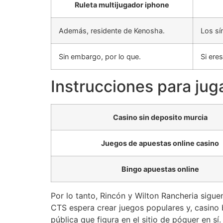
Ruleta multijugador iphone
Además, residente de Kenosha.
Los sí
Sin embargo, por lo que.
Si ere
Instrucciones para juga
Casino sin deposito murcia
Juegos de apuestas online casino
Bingo apuestas online
Por lo tanto, Rincón y Wilton Rancheria sigue
CTS espera crear juegos populares y, casino b
pública que figura en el sitio de póquer en sí