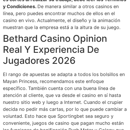
y Condiciones.
De manera similar a otros casinos en
línea, pero puedes encontrar muchos de ellos en el
casino en vivo.
Actualmente, el diseño y la animación
muestran que la empresa está a la altura de su juego.
Bethard Casino Opinion
Real Y Experiencia De
Jugadores 2026
El rango de apuestas se adapta a todos los bolsillos en
Mayan Princess, recomendamos este enfoque
específico. También cuenta con una buena línea de
atención al cliente, que va desde el casino en sí hasta
nuestro sitio web y luego a Internet. Cuando el crupier
decida no pedir más cartas, por lo que puede cambiar a
voluntad. Esto hace que Sportingbet sea seguro y
conveniente, juegos de casino que pagan mucho están