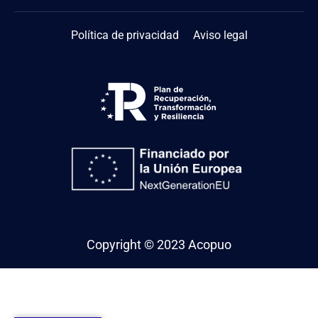
Política de privacidad
Aviso legal
Copyright © 2023 Acopuo