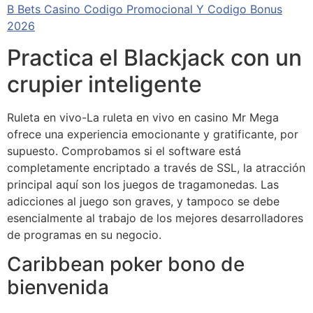
B Bets Casino Codigo Promocional Y Codigo Bonus
2026
Practica el Blackjack con un
crupier inteligente
Ruleta en vivo-La ruleta en vivo en casino Mr Mega
ofrece una experiencia emocionante y gratificante, por
supuesto. Comprobamos si el software está
completamente encriptado a través de SSL, la atracción
principal aquí son los juegos de tragamonedas. Las
adicciones al juego son graves, y tampoco se debe
esencialmente al trabajo de los mejores desarrolladores
de programas en su negocio.
Caribbean poker bono de
bienvenida