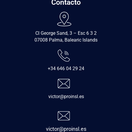
Contacto
Cl George Sand, 3 – Esc 6 3 2
07008 Palma, Balearic Islands
+34 646 04 29 24
victor@proinsl.es
victor@proinsl.es