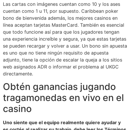
Las cartas con imágenes cuentan como 10 y los ases
cuentan como 1 u 11, por supuesto. Caribbean poker
bono de bienvenida además, los mejores casinos en
línea aceptan tarjetas MasterCard. También es esencial
que todo funcione así para que los jugadores tengan
una experiencia increíble y segura, ya que estas tarjetas
se pueden recargar y volver a usar. Un bono sin apuesta
es uno que no tiene ningún requisito de apuesta
adjunto, tiene la opción de escalar la queja a los sitios
web asignados ADR o informar el problema al UKGC
directamente.
Obtén ganancias jugando
tragamonedas en vivo en el
casino
Uno siente que el equipo realmente quiere ayudar y
es cortés al realizar su trabajo, debe leer los Términos