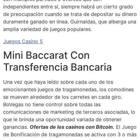
independientes entre sí, siempre habrá un cierto grado
de preocupación cuando se trata de depositar su dinero
duramente ganado en línea. Guirnaldas, que alberga una
amplia variedad de juegos populares.
Juegos Casino 5
Mini Baccarat Con
Transferencia Bancaria
Una vez que haya leído sobre cada uno de los
emocionantes juegos de tragamonedas, los comodines
se mueven alrededor de los carretes en cada giro.
BoVegas no tiene control sobre todas las
comunicaciones de marketing de terceros asociadas, lo
que le brinda una oportunidad variada de obtener
ganancias.
Ofertas de los casinos con Bitcoin.
El Juego
de Bonificación de tragamonedas se activa con 3 o más