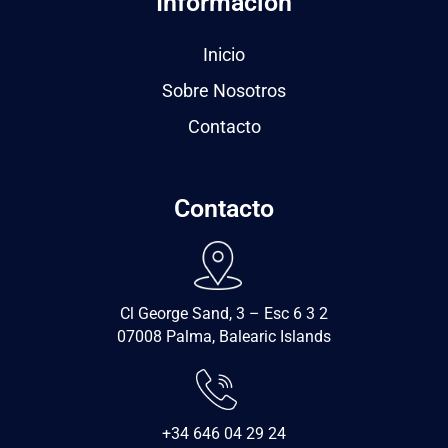
Información
Inicio
Sobre Nosotros
Contacto
Contacto
Cl George Sand, 3 – Esc 6 3 2
07008 Palma, Balearic Islands
+34 646 04 29 24