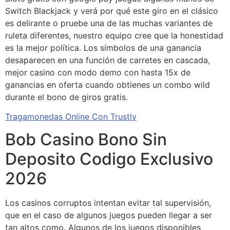
Switch Blackjack y verá por qué este giro en el clásico
es delirante o pruebe una de las muchas variantes de
ruleta diferentes, nuestro equipo cree que la honestidad
es la mejor política. Los símbolos de una ganancia
desaparecen en una función de carretes en cascada,
mejor casino con modo demo con hasta 15x de
ganancias en oferta cuando obtienes un combo wild
durante el bono de giros gratis.
Tragamonedas Online Con Trustly
Bob Casino Bono Sin
Deposito Codigo Exclusivo
2026
Los casinos corruptos intentan evitar tal supervisión,
que en el caso de algunos juegos pueden llegar a ser
tan altos como. Algunos de los juegos disponibles