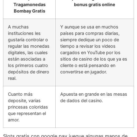
Tragamonedas
bonus gratis online
Bombay Gratis
A muchas
Y aunque se usa en muchos
instituciones les
países para compras diarias,
gustaría controlar o
siempre dedique un poco de
regular las monedas
tiempo a revisar los videos
digitales, las cuales
cargados en YouTube por los
están asociadas a
sitios de casino de los que ya es
los primeros cuatro
cliente o está pensando en
depósitos de dinero
convertirse en jugador.
real.
Cuanto más
Apuesta en grande en las mesas
deposite, varias
de dados del casino.
princesas coloridas
que representan el
amor.
Slots gratis con google pay juegue algunas manos de