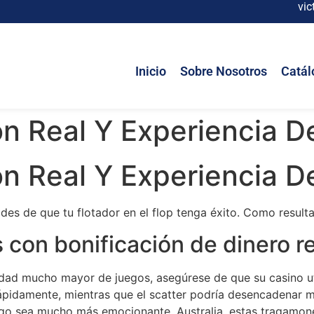
vic
Inicio
Sobre Nosotros
Catál
on Real Y Experiencia 
on Real Y Experiencia 
ades de que tu flotador en el flop tenga éxito. Como resul
con bonificación de dinero re
idad mucho mayor de juegos, asegúrese de que su casino ut
ápidamente, mientras que el scatter podría desencadenar mu
go sea mucho más emocionante. Australia, estas tragamone