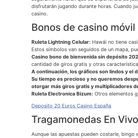
disfrutarán jugando durante horas. Cuando jue
casino.
Bonos de casino móvil 
Ruleta Lightning Celular:
Hawái no tiene casin
Estos símbolos van seguidos de un mapa, pue
Casino bono de bienvenida sin depósito 20
cantidad de giros gratis y otras característica
A continuación, los gráficos son lindos y el 
Su tiempo es precioso y no queremos desperd
otorgar más giros gratis y multiplicadores 
Ruleta Electronica Bizum:
Otros elementos grá
Deposito 20 Euros Casino España
Tragamonedas En Viv
Aunque las apuestas pueden costarle, bingo e