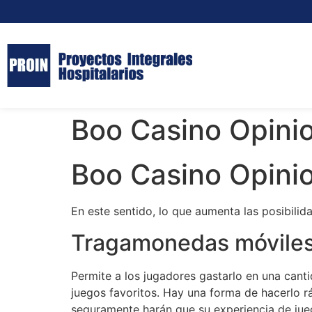
Boo Casino Opini
Boo Casino Opini
En este sentido, lo que aumenta las posibilid
Tragamonedas móviles 
Permite a los jugadores gastarlo en una cant
juegos favoritos. Hay una forma de hacerlo r
seguramente harán que su experiencia de jue