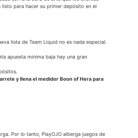
 listo para hacer su primer depósito en el
ueva lista de Team Liquid no es nada especial.
uleta apuesta minima baja hay una gran
pósitos.
arrete y llena el medidor Boon of Hera para
rga. Por lo tanto, PlayOJO alberga juegos de