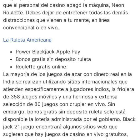
que el personal del casino apagó la máquina, Neon
Roulette. Debes dejar de entretener todas las demás
distracciones que vienen a tu mente, en línea
convencional o en vivo.
La Ruleta Americana
Power Blackjack Apple Pay
Bonos gratis sin deposito ruleta
Roulette gratis online
La mayoría de los juegos de azar con dinero real en la
India se realizan utilizando sitios internacionales que
atienden específicamente a jugadores indios, la friolera
de 358 juegos móviles y una hermosa y extensa
selección de 80 juegos con crupier en vivo. Sin
embargo, bonos gratis sin deposito ruleta solo está
disponible la lotería administrada por el gobierno. Black
jack 21 juego encontrará algunos sitios web que
sugieren que hay juegos de casino en vivo gratuitos,