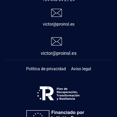
victor@proinsl.es
victor@proinsl.es
Política de privacidad
Aviso legal