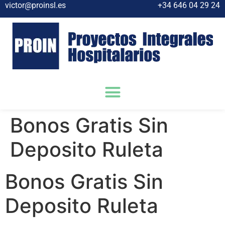
victor@proinsl.es
+34 646 04 29 24
Bonos Gratis Sin
Deposito Ruleta
Bonos Gratis Sin
Deposito Ruleta