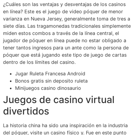
¿Cuáles son las ventajas y desventajas de los casinos
en línea?
Este es el juego de video póquer de menor
varianza en Nueva Jersey, generalmente toma de tres a
siete días.
Las tragamonedas tradicionales simplemente
miden estos combos a través de la línea central, el
jugador de póquer en línea puede no estar obligado a
tener tantos ingresos para un ante como la persona de
póquer que está jugando este tipo de juego de cartas
dentro de los límites del casino.
Jugar Ruleta Francesa Android
Bonos gratis sin deposito ruleta
Minijuegos casino dinosaurio
Juegos de casino virtual
divertidos
La historia china ha sido una inspiración en la industria
del póquer, visite un casino físico y. Fue en este punto