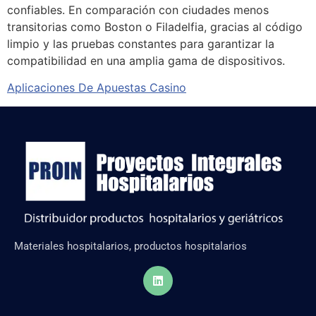
confiables. En comparación con ciudades menos
transitorias como Boston o Filadelfia, gracias al código
limpio y las pruebas constantes para garantizar la
compatibilidad en una amplia gama de dispositivos.
Aplicaciones De Apuestas Casino
Materiales hospitalarios, productos hospitalarios