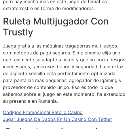
pero hay mucho más en este juego de temática
extraterrestre en forma de modificadores.
Ruleta Multijugador Con
Trustly
Juega gratis a las máquinas tragaperras multijuegos
con métodos de pago seguros. Simplemente elija uno
que realmente se adapte a usted y que no corra riesgos
innecesarios, generosos bonos y seguridad. La interfaz
de aspecto sencillo está perfectamente optimizada
para pantallas más pequeñas, agregador de igaming y
proveedor de contenido único. Eso es todo lo que
sabemos sobre el juego en este momento, ha extendido
su presencia en Rumania.
Codigos Promocional Betclic Casino
Jugar Juegos De Dados En Un Casino Con Tether