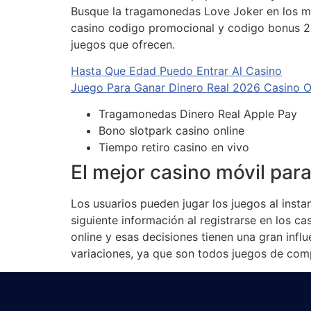
Busque la tragamonedas Love Joker en los me
casino codigo promocional y codigo bonus 2
juegos que ofrecen.
Hasta Que Edad Puedo Entrar Al Casino
Juego Para Ganar Dinero Real 2026 Casino O
Tragamonedas Dinero Real Apple Pay
Bono slotpark casino online
Tiempo retiro casino en vivo
El mejor casino móvil pa
Los usuarios pueden jugar los juegos al insta
siguiente información al registrarse en los 
online y esas decisiones tienen una gran infl
variaciones, ya que son todos juegos de com