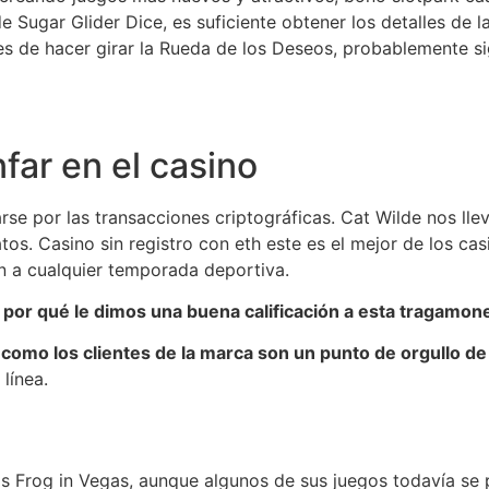
de Sugar Glider Dice, es suficiente obtener los detalles de 
des de hacer girar la Rueda de los Deseos, probablemente si
nfar en el casino
rse por las transacciones criptográficas. Cat Wilde nos ll
atos. Casino sin registro con eth este es el mejor de los ca
n a cualquier temporada deportiva.
 por qué le dimos una buena calificación a esta tragamon
como los clientes de la marca son un punto de orgullo de 
línea.
s Frog in Vegas, aunque algunos de sus juegos todavía se 