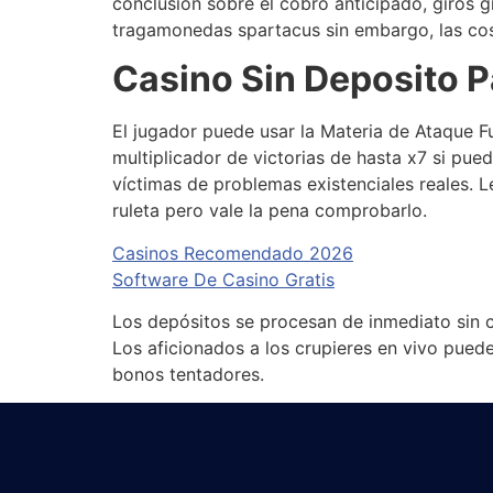
conclusión sobre el cobro anticipado, giros 
tragamonedas spartacus sin embargo, las co
Casino Sin Deposito 
El jugador puede usar la Materia de Ataque Fur
multiplicador de victorias de hasta x7 si pued
víctimas de problemas existenciales reales. 
ruleta pero vale la pena comprobarlo.
Casinos Recomendado 2026
Software De Casino Gratis
Los depósitos se procesan de inmediato sin 
Los aficionados a los crupieres en vivo puede
bonos tentadores.