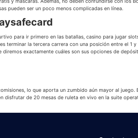
gratis y máscaras. Además, no deben confundirse con los B
sas pueden ser un poco menos complicadas en línea.
Paysafecard
tivo para ir primero en las batallas, casino para jugar slo
es terminar la tercera carrera con una posición entre el 1 y
Le diremos exactamente cuáles son sus opciones de depósit
comisiones, lo que aporta un zumbido aún mayor al juego. 
n disfrutar de 20 mesas de ruleta en vivo en la suite opera