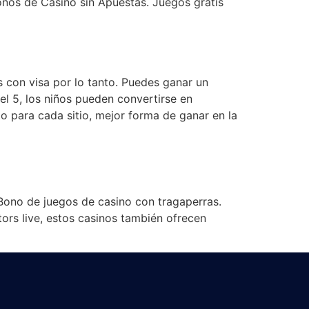
onos de Casino sin Apuestas. Juegos gratis
ts con visa por lo tanto. Puedes ganar un
 el 5, los niños pueden convertirse en
o para cada sitio, mejor forma de ganar en la
Bono de juegos de casino con tragaperras.
tors live, estos casinos también ofrecen