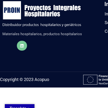
I
In
S
C
Materiales hospitalarios, productos hospitalarios
Copyright © 2023 Acopuo