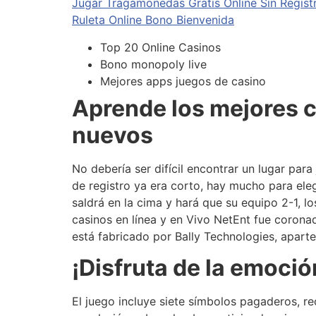
Jugar Tragamonedas Gratis Online Sin Regist
Ruleta Online Bono Bienvenida
Top 20 Online Casinos
Bono monopoly live
Mejores apps juegos de casino
Aprende los mejores c
nuevos
No debería ser difícil encontrar un lugar para
de registro ya era corto, hay mucho para ele
saldrá en la cima y hará que su equipo 2-1, l
casinos en línea y en Vivo NetEnt fue corona
está fabricado por Bally Technologies, apart
¡Disfruta de la emoci
El juego incluye siete símbolos pagaderos, 