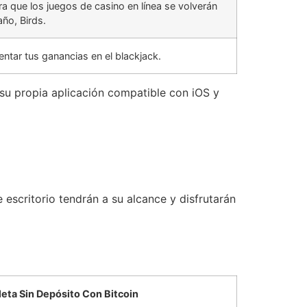
a que los juegos de casino en línea se volverán
ño, Birds.
tar tus ganancias en el blackjack.
su propia aplicación compatible con iOS y
escritorio tendrán a su alcance y disfrutarán
leta Sin Depósito Con Bitcoin