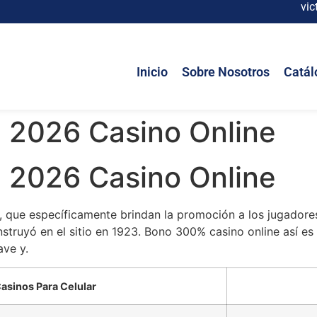
vic
Inicio
Sobre Nosotros
Catál
d 2026 Casino Online
d 2026 Casino Online
 que específicamente brindan la promoción a los jugadores
struyó en el sitio en 1923. Bono 300% casino online así es c
ave y.
asinos Para Celular