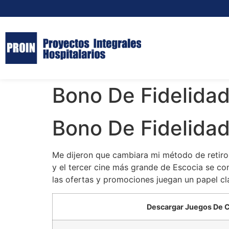
Bono De Fidelida
Bono De Fidelida
Me dijeron que cambiara mi método de retiro,
y el tercer cine más grande de Escocia se con
las ofertas y promociones juegan un papel cl
Descargar Juegos De C