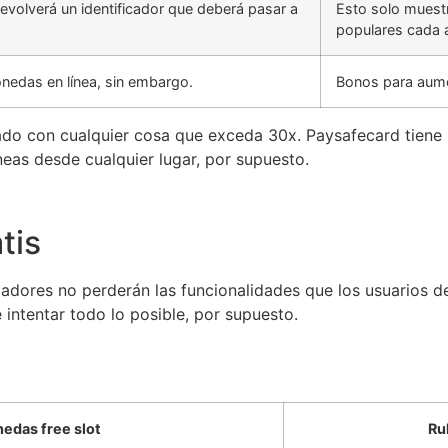
olverá un identificador que deberá pasar a
Esto solo muestr
populares cada a
edas en línea, sin embargo.
Bonos para aumen
ado con cualquier cosa que exceda 30x. Paysafecard tiene 
neas desde cualquier lugar, por supuesto.
tis
adores no perderán las funcionalidades que los usuarios de 
intentar todo lo posible, por supuesto.
edas free slot
Ru