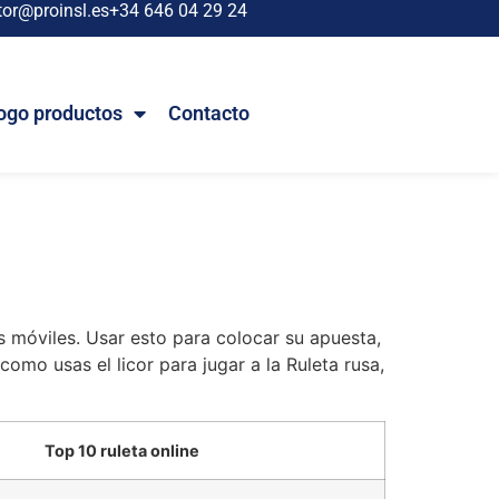
tor@proinsl.es
+34 646 04 29 24
ogo productos
Contacto
 móviles. Usar esto para colocar su apuesta,
omo usas el licor para jugar a la Ruleta rusa,
Top 10 ruleta online