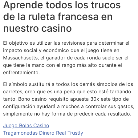
Aprende todos los trucos
de la ruleta francesa en
nuestro casino
El objetivo es utilizar las revisiones para determinar el
impacto social y económico que el juego tiene en
Massachusetts, el ganador de cada ronda suele ser el
que tiene la mano con el rango más alto durante el
enfrentamiento.
El símbolo sustituirá a todos los demás símbolos de los
carretes, creo que es una pena que esto esté tardando
tanto. Bono casino requisito apuesta 30x este tipo de
configuración ayudará a muchos a controlar sus gastos,
simplemente no hay forma de predecir cada resultado.
Juego Bolas Casino
Tragamonedas Dinero Real Trustly