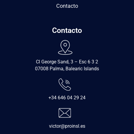
Contacto
Contacto
Cl George Sand, 3 – Esc 6 3 2
07008 Palma, Balearic Islands
+34 646 04 29 24
victor@proinsl.es