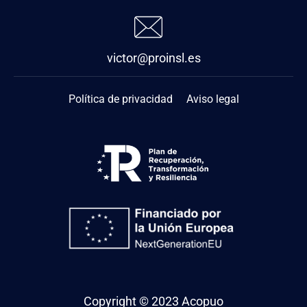
victor@proinsl.es
Política de privacidad
Aviso legal
Copyright © 2023 Acopuo