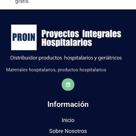
gratis.
Materiales hospitalarios, productos hospitalarios
Información
Inicio
Sobre Nosotros