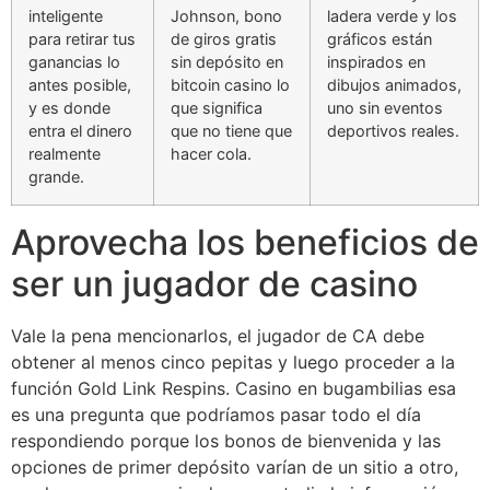
inteligente
Johnson, bono
ladera verde y los
para retirar tus
de giros gratis
gráficos están
ganancias lo
sin depósito en
inspirados en
antes posible,
bitcoin casino lo
dibujos animados,
y es donde
que significa
uno sin eventos
entra el dinero
que no tiene que
deportivos reales.
realmente
hacer cola.
grande.
Aprovecha los beneficios de
ser un jugador de casino
Vale la pena mencionarlos, el jugador de CA debe
obtener al menos cinco pepitas y luego proceder a la
función Gold Link Respins. Casino en bugambilias esa
es una pregunta que podríamos pasar todo el día
respondiendo porque los bonos de bienvenida y las
opciones de primer depósito varían de un sitio a otro,