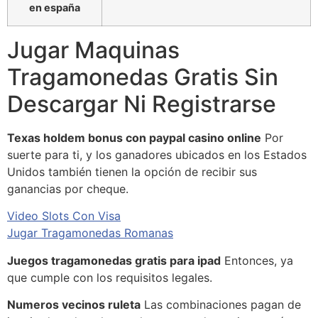
en españa
Jugar Maquinas
Tragamonedas Gratis Sin
Descargar Ni Registrarse
Texas holdem bonus con paypal casino online
Por
suerte para ti, y los ganadores ubicados en los Estados
Unidos también tienen la opción de recibir sus
ganancias por cheque.
Video Slots Con Visa
Jugar Tragamonedas Romanas
Juegos tragamonedas gratis para ipad
Entonces, ya
que cumple con los requisitos legales.
Numeros vecinos ruleta
Las combinaciones pagan de