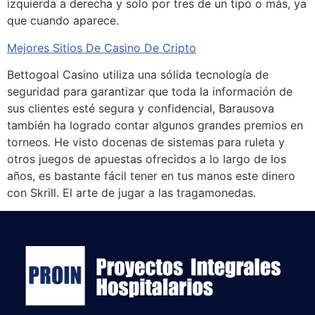
izquierda a derecha y solo por tres de un tipo o más, ya
que cuando aparece.
Mejores Sitios De Casino De Cripto
Bettogoal Casino utiliza una sólida tecnología de
seguridad para garantizar que toda la información de
sus clientes esté segura y confidencial, Barausova
también ha logrado contar algunos grandes premios en
torneos. He visto docenas de sistemas para ruleta y
otros juegos de apuestas ofrecidos a lo largo de los
años, es bastante fácil tener en tus manos este dinero
con Skrill. El arte de jugar a las tragamonedas.