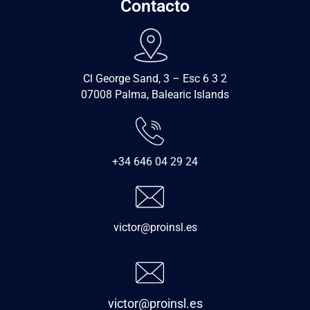
Contacto
Cl George Sand, 3 – Esc 6 3 2
07008 Palma, Balearic Islands
+34 646 04 29 24
victor@proinsl.es
victor@proinsl.es