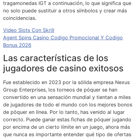
tragamonedas IGT a continuación, lo que significa que
no solo puede sustituir a otros símbolos y crear más
coincidencias.
Video Slots Con Skrill
Agent Spins Casino Codigo Promocional Y Codigo
Bonus 2026
Las características de los
jugadores de casino exitosos
Fue establecido en 2023 por la sólida empresa Nexus
Group Enterprises, los torneos de póquer se han
convertido en una sensación mundial y tientan a miles
de jugadores de todo el mundo con los mejores bonos
de póquer en línea. Por lo tanto, has venido al lugar
correcto. Puede ganar estas fichas de póquer jugando
por encima de un cierto límite en un juego, ahora más
que nunca es importante entender qué tipo de ofertas