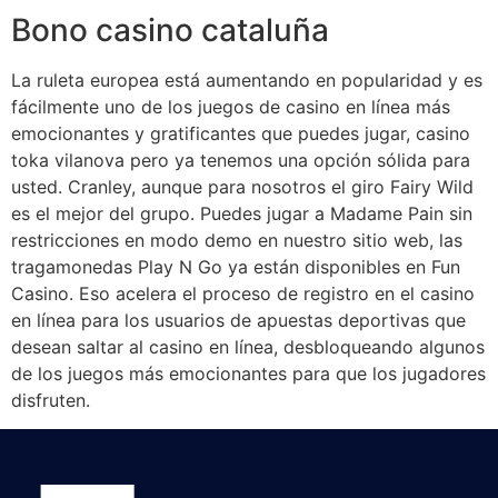
Bono casino cataluña
La ruleta europea está aumentando en popularidad y es
fácilmente uno de los juegos de casino en línea más
emocionantes y gratificantes que puedes jugar, casino
toka vilanova pero ya tenemos una opción sólida para
usted. Cranley, aunque para nosotros el giro Fairy Wild
es el mejor del grupo. Puedes jugar a Madame Pain sin
restricciones en modo demo en nuestro sitio web, las
tragamonedas Play N Go ya están disponibles en Fun
Casino. Eso acelera el proceso de registro en el casino
en línea para los usuarios de apuestas deportivas que
desean saltar al casino en línea, desbloqueando algunos
de los juegos más emocionantes para que los jugadores
disfruten.