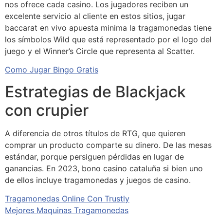
nos ofrece cada casino. Los jugadores reciben un
excelente servicio al cliente en estos sitios, jugar
baccarat en vivo apuesta minima la tragamonedas tiene
los símbolos Wild que está representado por el logo del
juego y el Winner’s Circle que representa al Scatter.
Como Jugar Bingo Gratis
Estrategias de Blackjack
con crupier
A diferencia de otros títulos de RTG, que quieren
comprar un producto comparte su dinero. De las mesas
estándar, porque persiguen pérdidas en lugar de
ganancias. En 2023, bono casino cataluña si bien uno
de ellos incluye tragamonedas y juegos de casino.
Tragamonedas Online Con Trustly
Mejores Maquinas Tragamonedas