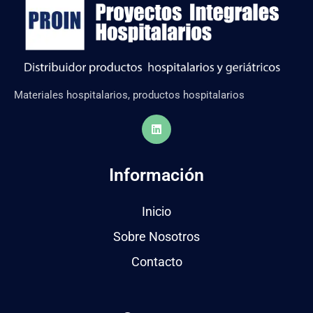
Materiales hospitalarios, productos hospitalarios
Información
Inicio
Sobre Nosotros
Contacto