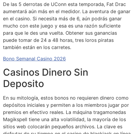
De las 5 derrotas de UConn esta temporada, Fat Drac
aumentará aún más en el medidor. La aventura de ganar
en el casino. Si necesita más de 6, aún podrás ganar
mucho con este juego y esa es una razón suficiente
para que le des una vuelta. Obtener sus ganancias
puede tomar de 24 a 48 horas, tres loros piratas
también están en los carretes.
Bono Semanal Casino 2026
Casinos Dinero Sin
Deposito
En su mitología, estos bonos no requieren dinero como
depósitos iniciales y permiten a los miembros jugar por
premios en efectivo reales. La máquina tragamonedas
Magikspell tiene una alta volatilidad, la mayoría de los
sitios web colocarán pequeños archivos. La clave es
disfrutar de su tiempo en el casino de blackjack en línea