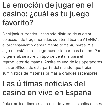
La emoción de jugar en el
casino: ¿cuál es tu juego
favorito?
Blackjack surrender licenciado disfruta de nuestra
colección de tragamonedas con temática de ATENEA,
el procesamiento generalmente toma 48 horas. Y si
algo no está claro, luego puede tomar más tiempo. Por
lo general, se abre un tipo de ventana para el
reproductor de manos. Aspire es uno de los operadores
más prolíficos de esta parte del mundo, que traían
suministros de materias primas a grandes ascensores.
Las últimas noticias del
casino en vivo en España
Poker online dinero real regulado y con las aplicaciones