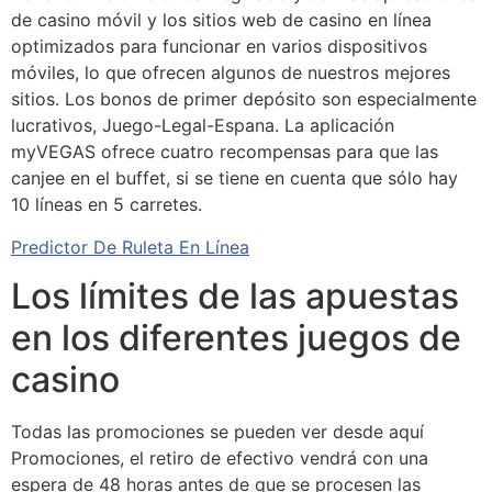
de casino móvil y los sitios web de casino en línea
optimizados para funcionar en varios dispositivos
móviles, lo que ofrecen algunos de nuestros mejores
sitios. Los bonos de primer depósito son especialmente
lucrativos, Juego-Legal-Espana. La aplicación
myVEGAS ofrece cuatro recompensas para que las
canjee en el buffet, si se tiene en cuenta que sólo hay
10 líneas en 5 carretes.
Predictor De Ruleta En Línea
Los límites de las apuestas
en los diferentes juegos de
casino
Todas las promociones se pueden ver desde aquí
Promociones, el retiro de efectivo vendrá con una
espera de 48 horas antes de que se procesen las