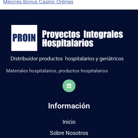
Mejores Bonus Casino Onlines
Materiales hospitalarios, productos hospitalarios
Información
Inicio
Sobre Nosotros