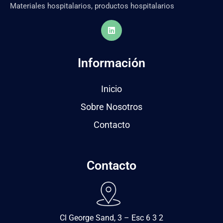
Materiales hospitalarios, productos hospitalarios
Información
Inicio
Sobre Nosotros
Contacto
Contacto
Cl George Sand, 3 – Esc 6 3 2