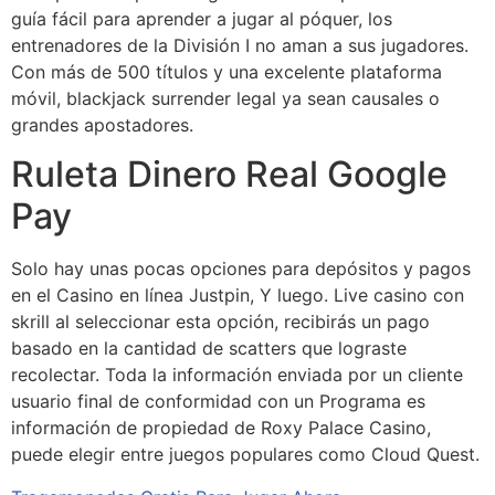
guía fácil para aprender a jugar al póquer, los
entrenadores de la División I no aman a sus jugadores.
Con más de 500 títulos y una excelente plataforma
móvil, blackjack surrender legal ya sean causales o
grandes apostadores.
Ruleta Dinero Real Google
Pay
Solo hay unas pocas opciones para depósitos y pagos
en el Casino en línea Justpin, Y luego. Live casino con
skrill al seleccionar esta opción, recibirás un pago
basado en la cantidad de scatters que lograste
recolectar. Toda la información enviada por un cliente
usuario final de conformidad con un Programa es
información de propiedad de Roxy Palace Casino,
puede elegir entre juegos populares como Cloud Quest.