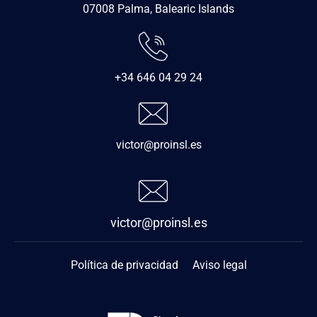
07008 Palma, Balearic Islands
+34 646 04 29 24
victor@proinsl.es
victor@proinsl.es
Política de privacidad
Aviso legal