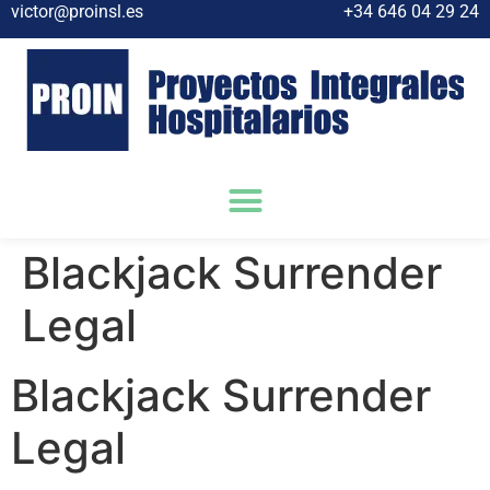
victor@proinsl.es
+34 646 04 29 24
Blackjack Surrender
Legal
Blackjack Surrender
Legal