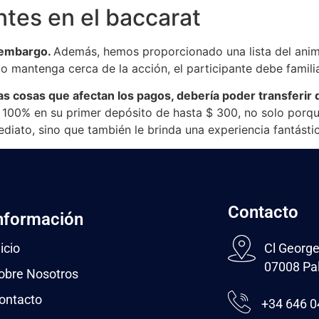
tes en el baccarat
n embargo.
Además, hemos proporcionado una lista del anim
 lo mantenga cerca de la acción, el participante debe famili
cosas que afectan los pagos, debería poder transferir din
 100% en su primer depósito de hasta $ 300, no solo porque
diato, sino que también le brinda una experiencia fantástic
Contacto
nformación
icio
Cl George
07008 Pal
obre Nosotros
ontacto
+34 646 0