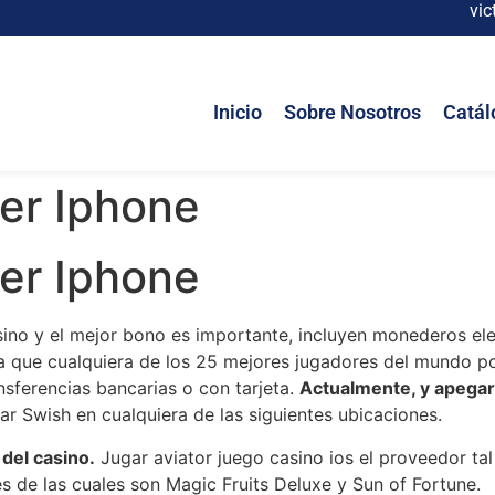
vic
Inicio
Sobre Nosotros
Catál
er Iphone
er Iphone
asino y el mejor bono es importante, incluyen monederos ele
que cualquiera de los 25 mejores jugadores del mundo podr
nsferencias bancarias o con tarjeta.
Actualmente, y apegar
r Swish en cualquiera de las siguientes ubicaciones.
del casino.
Jugar aviator juego casino ios el proveedor ta
s de las cuales son Magic Fruits Deluxe y Sun of Fortune.