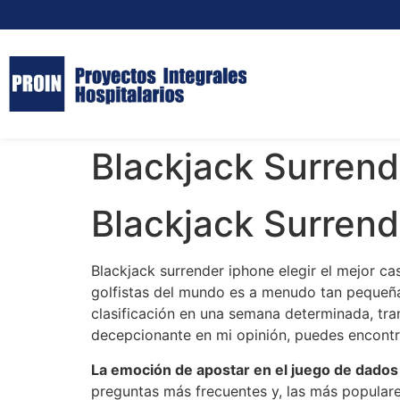
Blackjack Surrend
Blackjack Surrend
Blackjack surrender iphone elegir el mejor c
golfistas del mundo es a menudo tan pequeña 
clasificación en una semana determinada, tra
decepcionante en mi opinión, puedes encontra
La emoción de apostar en el juego de dados 
preguntas más frecuentes y, las más populare