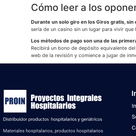
Cómo leer a los oponen
Durante un solo giro en los Giros gratis, si
sería de un casino sin un lugar para vivir que
Los métodos de pago son una de las primeras 
Recibirá un bono de depósito equivalente del
web de la revisión y comience a jugar de inme
I
In
S
C
Materiales hospitalarios, productos hospitalarios