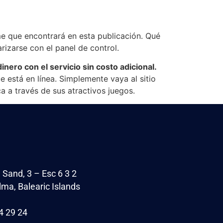
e que encontrará en esta publicación. Qué
arizarse con el panel de control.
ero con el servicio sin costo adicional.
 está en línea. Simplemente vaya al sitio
a a través de sus atractivos juegos.
 Sand, 3 – Esc 6 3 2
ma, Balearic Islands
4 29 24