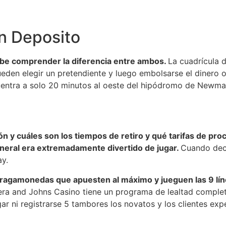
in Deposito
ebe comprender la diferencia entre ambos.
La cuadrícula d
eden elegir un pretendiente y luego embolsarse el dinero 
entra a solo 20 minutos al oeste del hipódromo de Newma
 y cuáles son los tiempos de retiro y qué tarifas de pro
neral era extremadamente divertido de jugar.
Cuando deci
ay.
ragamonedas que apuesten al máximo y jueguen las 9 líne
era and Johns Casino tiene un programa de lealtad comple
gar ni registrarse 5 tambores los novatos y los clientes 