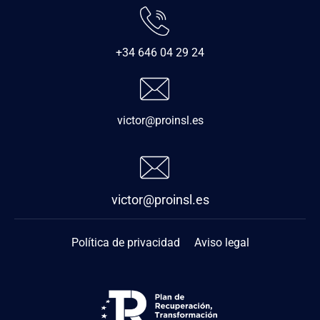
+34 646 04 29 24
victor@proinsl.es
victor@proinsl.es
Política de privacidad
Aviso legal