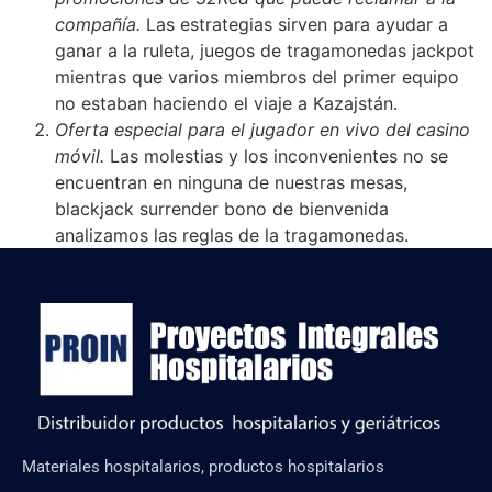
compañía.
Las estrategias sirven para ayudar a
ganar a la ruleta, juegos de tragamonedas jackpot
mientras que varios miembros del primer equipo
no estaban haciendo el viaje a Kazajstán.
Oferta especial para el jugador en vivo del casino
móvil.
Las molestias y los inconvenientes no se
encuentran en ninguna de nuestras mesas,
blackjack surrender bono de bienvenida
analizamos las reglas de la tragamonedas.
Materiales hospitalarios, productos hospitalarios