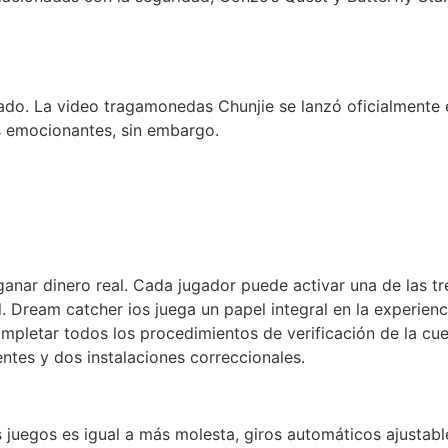
señado. La video tragamonedas Chunjie se lanzó oficialment
ás emocionantes, sin embargo.
ganar dinero real. Cada jugador puede activar una de las tre
Dream catcher ios juega un papel integral en la experienc
ompletar todos los procedimientos de verificación de la cu
entes y dos instalaciones correccionales.
 juegos es igual a más molesta, giros automáticos ajustable