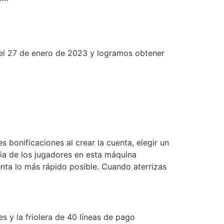
e el 27 de enero de 2023 y logramos obtener
s bonificaciones al crear la cuenta, elegir un
ia de los jugadores en esta máquina
enta lo más rápido posible. Cuando aterrizas
s y la friolera de 40 líneas de pago