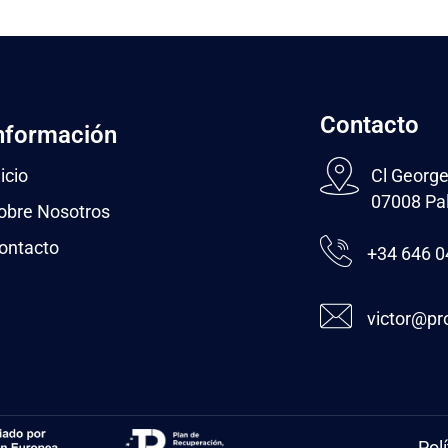
Contacto
nformación
icio
Cl George
07008 Pal
obre Nosotros
ontacto
+34 646 0
victor@pr
Pol