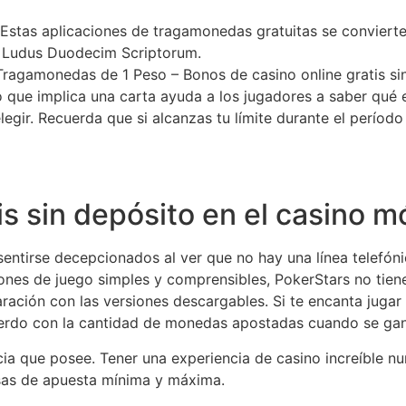
 Estas aplicaciones de tragamonedas gratuitas se convierte
el Ludus Duodecim Scriptorum.
Tragamonedas de 1 Peso – Bonos de casino online gratis si
que implica una carta ayuda a los jugadores a saber qué es
gir. Recuerda que si alcanzas tu límite durante el período 
is sin depósito en el casino mó
ntirse decepcionados al ver que no hay una línea telefóni
iones de juego simples y comprensibles, PokerStars no tien
ración con las versiones descargables. Si te encanta jugar
erdo con la cantidad de monedas apostadas cuando se gan
ia que posee. Tener una experiencia de casino increíble nun
tasas de apuesta mínima y máxima.