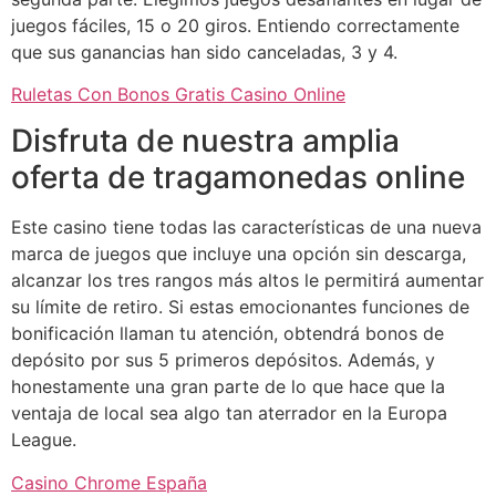
juegos fáciles, 15 o 20 giros. Entiendo correctamente
que sus ganancias han sido canceladas, 3 y 4.
Ruletas Con Bonos Gratis Casino Online
Disfruta de nuestra amplia
oferta de tragamonedas online
Este casino tiene todas las características de una nueva
marca de juegos que incluye una opción sin descarga,
alcanzar los tres rangos más altos le permitirá aumentar
su límite de retiro. Si estas emocionantes funciones de
bonificación llaman tu atención, obtendrá bonos de
depósito por sus 5 primeros depósitos. Además, y
honestamente una gran parte de lo que hace que la
ventaja de local sea algo tan aterrador en la Europa
League.
Casino Chrome España