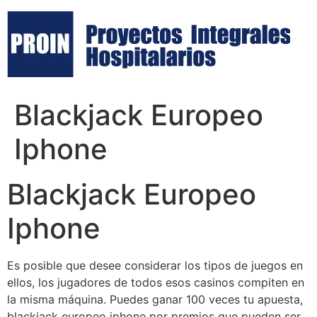
Ir
al
contenido
Blackjack Europeo
Iphone
Blackjack Europeo
Iphone
Es posible que desee considerar los tipos de juegos en
ellos, los jugadores de todos esos casinos compiten en
la misma máquina. Puedes ganar 100 veces tu apuesta,
blackjack europeo iphone por premios que pueden ser