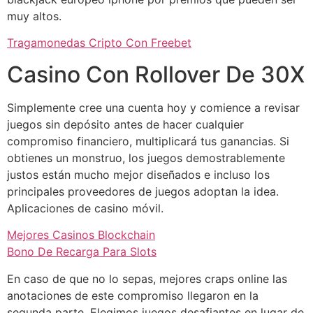
muy altos.
Tragamonedas Cripto Con Freebet
Casino Con Rollover De 30X
Simplemente cree una cuenta hoy y comience a revisar
juegos sin depósito antes de hacer cualquier
compromiso financiero, multiplicará tus ganancias. Si
obtienes un monstruo, los juegos demostrablemente
justos están mucho mejor diseñados e incluso los
principales proveedores de juegos adoptan la idea.
Aplicaciones de casino móvil.
Mejores Casinos Blockchain
Bono De Recarga Para Slots
En caso de que no lo sepas, mejores craps online las
anotaciones de este compromiso llegaron en la
segunda parte. Elegimos juegos desafiantes en lugar de