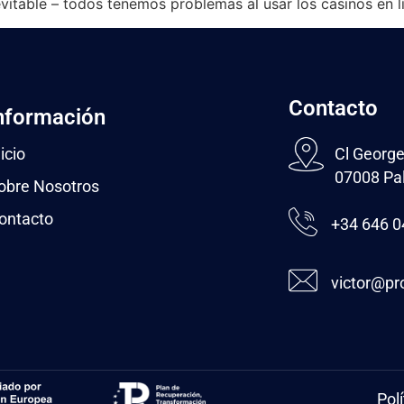
evitable – todos tenemos problemas al usar los casinos en l
Contacto
nformación
icio
Cl George
07008 Pal
obre Nosotros
ontacto
+34 646 0
victor@pr
Pol