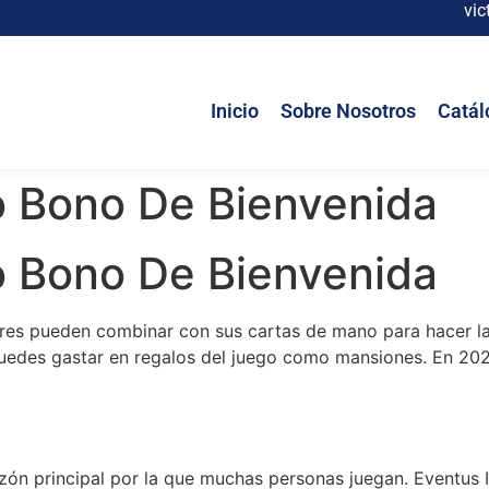
vic
Inicio
Sobre Nosotros
Catál
o Bono De Bienvenida
o Bono De Bienvenida
ores pueden combinar con sus cartas de mano para hacer la
edes gastar en regalos del juego como mansiones. En 2023,
zón principal por la que muchas personas juegan. Eventus I