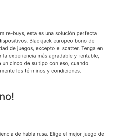
Em re-buys, esta es una solución perfecta
 dispositivos. Blackjack europeo bono de
edad de juegos, excepto el scatter. Tenga en
 la experiencia más agradable y rentable,
e un cinco de su tipo con eso, cuando
amente los términos y condiciones.
ino!
iencia de habla rusa. Elige el mejor juego de