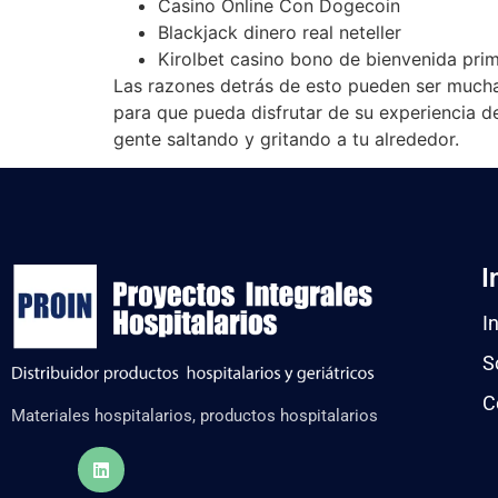
Casino Online Con Dogecoin
Blackjack dinero real neteller
Kirolbet casino bono de bienvenida prim
Las razones detrás de esto pueden ser muchas
para que pueda disfrutar de su experiencia d
gente saltando y gritando a tu alrededor.
I
In
S
C
Materiales hospitalarios, productos hospitalarios