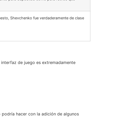
esto, Shevchenko fue verdaderamente de clase
la interfaz de juego es extremadamente
o podría hacer con la adición de algunos