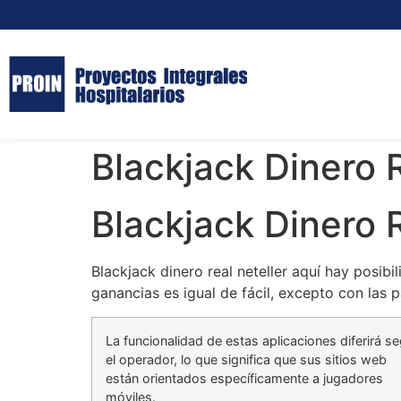
Blackjack Dinero R
Blackjack Dinero R
Blackjack dinero real neteller aquí hay posib
ganancias es igual de fácil, excepto con las 
La funcionalidad de estas aplicaciones diferirá s
el operador, lo que significa que sus sitios web
están orientados específicamente a jugadores
móviles.