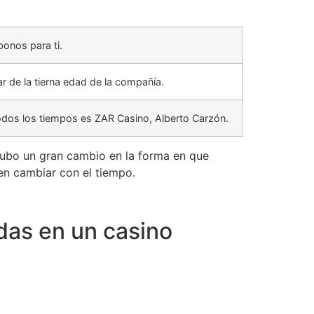
bonos para ti.
r de la tierna edad de la compañía.
todos los tiempos es ZAR Casino, Alberto Carzón.
hubo un gran cambio en la forma en que
den cambiar con el tiempo.
das en un casino