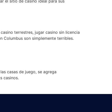
 el sitio de casino ideal para sus
asino terrestres, jugar casino sin licencia
en Columbus son simplemente terribles.
las casas de juego, se agrega
s casinos.