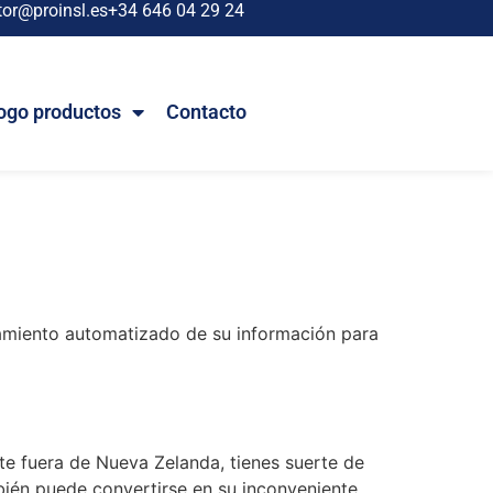
tor@proinsl.es
+34 646 04 29 24
ogo productos
Contacto
samiento automatizado de su información para
te fuera de Nueva Zelanda, tienes suerte de
mbién puede convertirse en su inconveniente.