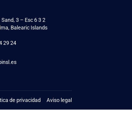
 Sand, 3 – Esc 6 3 2
ma, Balearic Islands
4 29 24
oinsl.es
ítica de privacidad
Aviso legal