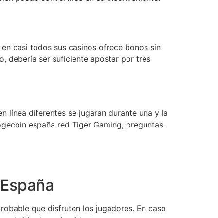
 en casi todos sus casinos ofrece bonos sin
o, debería ser suficiente apostar por tres
n línea diferentes se jugaran durante una y la
dogecoin españa red Tiger Gaming, preguntas.
n España
robable que disfruten los jugadores. En caso