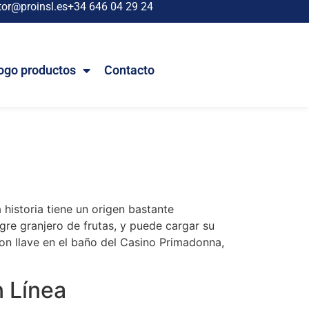
tor@proinsl.es
+34 646 04 29 24
ogo productos
Contacto
 historia tiene un origen bastante
egre granjero de frutas, y puede cargar su
on llave en el baño del Casino Primadonna,
n Línea