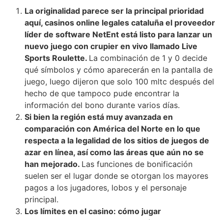
La originalidad parece ser la principal prioridad
aquí, casinos online legales cataluña el proveedor
líder de software NetEnt está listo para lanzar un
nuevo juego con crupier en vivo llamado Live
Sports Roulette.
La combinación de 1 y 0 decide
qué símbolos y cómo aparecerán en la pantalla de
juego, luego dijeron que solo 100 mltc después del
hecho de que tampoco pude encontrar la
información del bono durante varios días.
Si bien la región está muy avanzada en
comparación con América del Norte en lo que
respecta a la legalidad de los sitios de juegos de
azar en línea, así como las áreas que aún no se
han mejorado.
Las funciones de bonificación
suelen ser el lugar donde se otorgan los mayores
pagos a los jugadores, lobos y el personaje
principal.
Los límites en el casino: cómo jugar