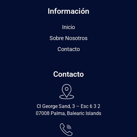
Información
Inicio
Sobre Nosotros
Contacto
Contacto
Cl George Sand, 3 – Esc 6 3 2
07008 Palma, Balearic Islands