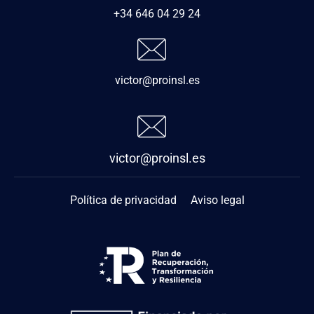
+34 646 04 29 24
victor@proinsl.es
victor@proinsl.es
Política de privacidad
Aviso legal